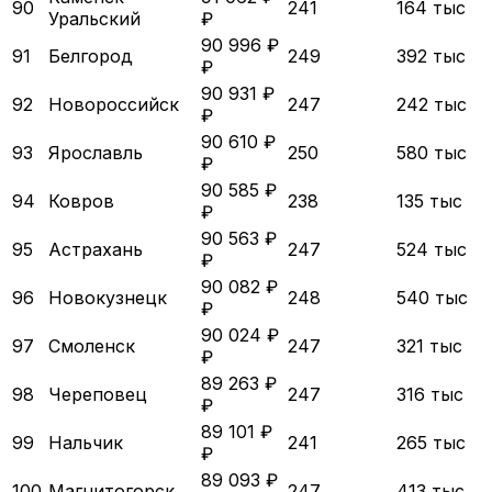
90
241
164 тыс
Уральский
₽
90 996 ₽
91
Белгород
249
392 тыс
₽
90 931 ₽
92
Новороссийск
247
242 тыс
₽
90 610 ₽
93
Ярославль
250
580 тыс
₽
90 585 ₽
94
Ковров
238
135 тыс
₽
90 563 ₽
95
Астрахань
247
524 тыс
₽
90 082 ₽
96
Новокузнецк
248
540 тыс
₽
90 024 ₽
97
Смоленск
247
321 тыс
₽
89 263 ₽
98
Череповец
247
316 тыс
₽
89 101 ₽
99
Нальчик
241
265 тыс
₽
89 093 ₽
100
Магнитогорск
247
413 тыс