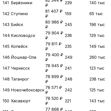
82 344 ₽
141
Берёзники
239
140 тыс
₽
81 407 ₽
142
Ступино
159
65 тыс
₽
80 986 ₽
143
Бийск
245
196 тыс
₽
79 904 ₽
144
Кисловодск
238
129 тыс
₽
79 811 ₽
145
Копейск
235
149 тыс
₽
79 400 ₽
146
Йошкар-Ола
249
260 тыс
₽
78 945 ₽
147
Черкесск
241
123 тыс
₽
78 899 ₽
148
Таганрог
248
238 тыс
₽
78 571 ₽
149
Новочебоксарск
242
125 тыс
₽
78 520 ₽
150
Хасавюрт
221
143 тыс
₽
77 868 ₽