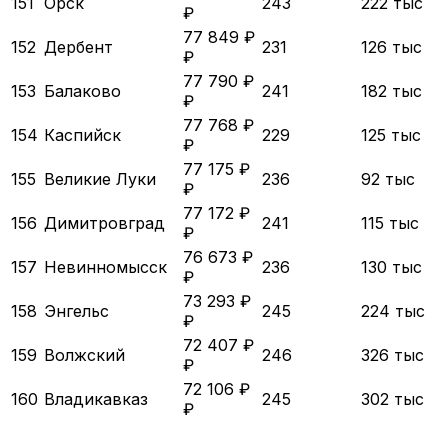
151
Орск
243
222 тыс
₽
77 849 ₽
152
Дербент
231
126 тыс
₽
77 790 ₽
153
Балаково
241
182 тыс
₽
77 768 ₽
154
Каспийск
229
125 тыс
₽
77 175 ₽
155
Великие Луки
236
92 тыс
₽
77 172 ₽
156
Димитровград
241
115 тыс
₽
76 673 ₽
157
Невинномысск
236
130 тыс
₽
73 293 ₽
158
Энгельс
245
224 тыс
₽
72 407 ₽
159
Волжский
246
326 тыс
₽
72 106 ₽
160
Владикавказ
245
302 тыс
₽