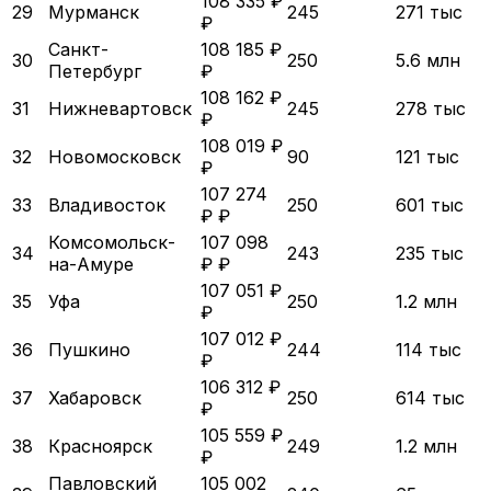
108 335 ₽
29
Мурманск
245
271 тыс
₽
Санкт-
108 185 ₽
30
250
5.6 млн
Петербург
₽
108 162 ₽
31
Нижневартовск
245
278 тыс
₽
108 019 ₽
32
Новомосковск
90
121 тыс
₽
107 274
33
Владивосток
250
601 тыс
₽ ₽
Комсомольск-
107 098
34
243
235 тыс
на-Амуре
₽ ₽
107 051 ₽
35
Уфа
250
1.2 млн
₽
107 012 ₽
36
Пушкино
244
114 тыс
₽
106 312 ₽
37
Хабаровск
250
614 тыс
₽
105 559 ₽
38
Красноярск
249
1.2 млн
₽
Павловский
105 002