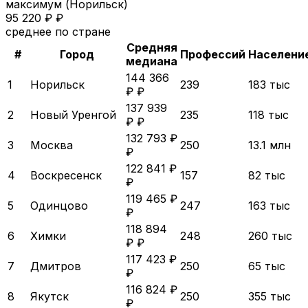
максимум (
Норильск
)
95 220 ₽ ₽
среднее по стране
Средняя
#
Город
Профессий
Населени
медиана
144 366
1
Норильск
239
183 тыс
₽ ₽
137 939
2
Новый Уренгой
235
118 тыс
₽ ₽
132 793 ₽
3
Москва
250
13.1 млн
₽
122 841 ₽
4
Воскресенск
157
82 тыс
₽
119 465 ₽
5
Одинцово
247
163 тыс
₽
118 894
6
Химки
248
260 тыс
₽ ₽
117 423 ₽
7
Дмитров
250
65 тыс
₽
116 824 ₽
8
Якутск
250
355 тыс
₽