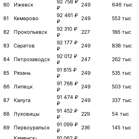
92 758 ₽
80
Ижевск
249
646 тыс
₽
92 461 ₽
81
Кемерово
249
553 тыс
₽
92 310 ₽
82
Прокопьевск
227
186 тыс
₽
92 177 ₽
83
Саратов
249
838 тыс
₽
92 012 ₽
84
Петрозаводск
247
262 тыс
₽
91 815 ₽
85
Рязань
249
535 тыс
₽
91 768 ₽
86
Липецк
249
503 тыс
₽
91 474 ₽
87
Калуга
249
337 тыс
₽
91 452 ₽
88
Луховицы
229
54 тыс
₽
91 099 ₽
89
Первоуральск
236
145 тыс
₽
Каменск-
91 062 ₽