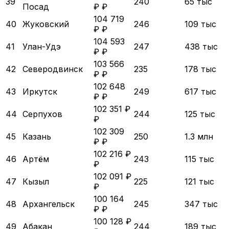
39
240
65 тыс
Посад
₽ ₽
104 719
40
Жуковский
246
109 тыс
₽ ₽
104 593
41
Улан-Удэ
247
438 тыс
₽ ₽
103 566
42
Северодвинск
235
178 тыс
₽ ₽
102 648
43
Иркутск
249
617 тыс
₽ ₽
102 351 ₽
44
Серпухов
244
125 тыс
₽
102 309
45
Казань
250
1.3 млн
₽ ₽
102 216 ₽
46
Артём
243
115 тыс
₽
102 091 ₽
47
Кызыл
225
121 тыс
₽
100 164
48
Архангельск
245
347 тыс
₽ ₽
100 128 ₽
49
Абакан
244
189 тыс