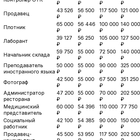
₽
₽
₽
₽
43 526
56 500
117 500
121 000
Продавец
₽
₽
₽
₽
65 000
56 446
100 000
140 00
Плотник
₽
₽
₽
₽
39 127
56 250
105 000
127 500
Лаборант
₽
₽
₽
₽
59 750
55 000
72 500
140 00
Начальник склада
₽
₽
₽
₽
Преподаватель
50 000
55 000
90 000
325 000
иностранного языка
₽
₽
₽
₽
42 500
55 000
67 500
351 250
Фотограф
₽
₽
₽
₽
Администратор
47 200
55 000
70 000
202 500
ресторана
₽
₽
₽
₽
Медицинский
60 000
54 396
110 000
77 750
представитель
₽
₽
₽
₽
Социальный
42 100
54 385
90 000
150 000
работник
₽
₽
₽
₽
Продавец-
45 500
53 950
117 500
202 500