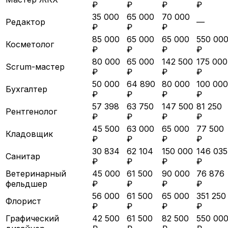
₽
₽
₽
₽
35 000
65 000
70 000
Редактор
—
₽
₽
₽
85 000
65 000
65 000
550 00
Косметолог
₽
₽
₽
₽
80 000
65 000
142 500
175 000
Scrum-мастер
₽
₽
₽
₽
50 000
64 890
80 000
100 000
Бухгалтер
₽
₽
₽
₽
57 398
63 750
147 500
81 250
Рентгенолог
₽
₽
₽
₽
45 500
63 000
65 000
77 500
Кладовщик
₽
₽
₽
₽
30 834
62 104
150 000
146 035
Санитар
₽
₽
₽
₽
Ветеринарный
45 000
61 500
90 000
76 876
фельдшер
₽
₽
₽
₽
56 000
61 500
65 000
351 250
Флорист
₽
₽
₽
₽
Графический
42 500
61 500
82 500
550 00