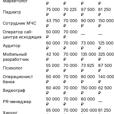
Маркетолог
₽
₽
₽
₽
75 000
70 225
97 500
81 250
Педиатр
₽
₽
₽
₽
43 750
70 000
90 000
150 000
Сотрудник МЧС
₽
₽
₽
₽
Оператор call-
50 000
70 000
—
—
центра исходящих
₽
₽
60 000
70 000
73 000
125 000
Аудитор
₽
₽
₽
₽
Мобильный
42 100
70 000
135 000
325 000
разработчик
₽
₽
₽
₽
55 000
70 000
73 925
87 500
Психолог
₽
₽
₽
₽
Операционист
60 400
70 000
80 000
140 00
банка
₽
₽
₽
₽
60 400
70 000
150 000
62 500
Видеограф
₽
₽
₽
₽
50 000
70 000
80 000
PR-менеджер
—
₽
₽
₽
95 000
70 000
200 000
81 250
Хирург