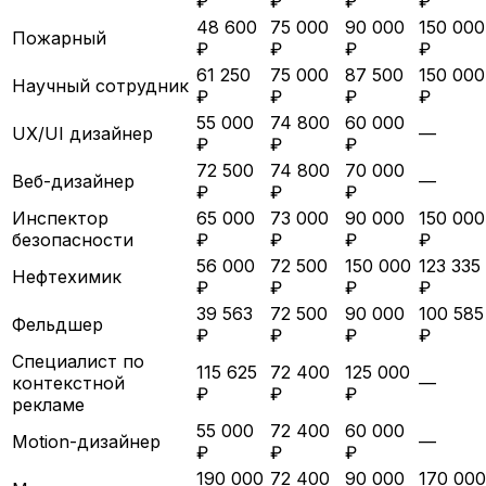
₽
₽
₽
₽
48 600
75 000
90 000
150 000
Пожарный
₽
₽
₽
₽
61 250
75 000
87 500
150 000
Научный сотрудник
₽
₽
₽
₽
55 000
74 800
60 000
UX/UI дизайнер
—
₽
₽
₽
72 500
74 800
70 000
Веб-дизайнер
—
₽
₽
₽
Инспектор
65 000
73 000
90 000
150 000
безопасности
₽
₽
₽
₽
56 000
72 500
150 000
123 335
Нефтехимик
₽
₽
₽
₽
39 563
72 500
90 000
100 585
Фельдшер
₽
₽
₽
₽
Специалист по
115 625
72 400
125 000
контекстной
—
₽
₽
₽
рекламе
55 000
72 400
60 000
Motion-дизайнер
—
₽
₽
₽
190 000
72 400
90 000
170 000