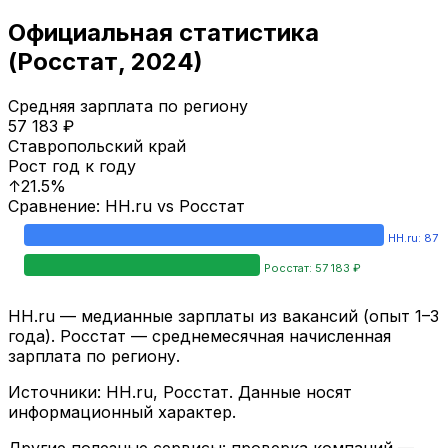
Официальная статистика
(Росстат,
2024
)
Средняя зарплата по региону
57 183
₽
Ставропольский край
Рост год к году
↑
21.5
%
Сравнение: HH.ru vs Росстат
HH.ru:
87 
Росстат:
57 183
₽
HH.ru — медианные зарплаты из вакансий (опыт 1–3
года). Росстат — среднемесячная начисленная
зарплата по региону.
Источники: HH.ru, Росстат. Данные носят
информационный характер.
Другие полезные сервисы: проверка компаний —