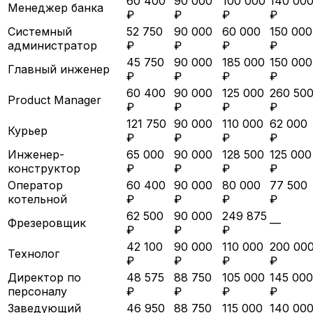
60 400
90 000
100 000
140 00
Менеджер банка
₽
₽
₽
₽
Системный
52 750
90 000
60 000
150 000
администратор
₽
₽
₽
₽
45 750
90 000
185 000
150 000
Главный инженер
₽
₽
₽
₽
60 400
90 000
125 000
260 50
Product Manager
₽
₽
₽
₽
121 750
90 000
110 000
62 000
Курьер
₽
₽
₽
₽
Инженер-
65 000
90 000
128 500
125 000
конструктор
₽
₽
₽
₽
Оператор
60 400
90 000
80 000
77 500
котельной
₽
₽
₽
₽
62 500
90 000
249 875
Фрезеровщик
—
₽
₽
₽
42 100
90 000
110 000
200 00
Технолог
₽
₽
₽
₽
Директор по
48 575
88 750
105 000
145 000
персоналу
₽
₽
₽
₽
Заведующий
46 950
88 750
115 000
140 00