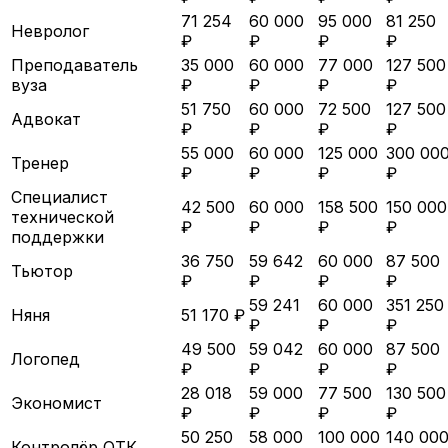
71 254
60 000
95 000
81 250
Невролог
₽
₽
₽
₽
Преподаватель
35 000
60 000
77 000
127 500
вуза
₽
₽
₽
₽
51 750
60 000
72 500
127 500
Адвокат
₽
₽
₽
₽
55 000
60 000
125 000
300 00
Тренер
₽
₽
₽
₽
Специалист
42 500
60 000
158 500
150 000
технической
₽
₽
₽
₽
поддержки
36 750
59 642
60 000
87 500
Тьютор
₽
₽
₽
₽
59 241
60 000
351 250
Няня
51 170 ₽
₽
₽
₽
49 500
59 042
60 000
87 500
Логопед
₽
₽
₽
₽
28 018
59 000
77 500
130 500
Экономист
₽
₽
₽
₽
50 250
58 000
100 000
140 00
Контролёр ОТК