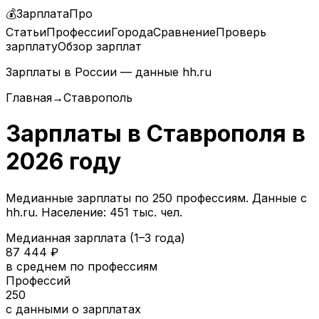
💰
ЗарплатаПро
Статьи
Профессии
Города
Сравнение
Проверь
зарплату
Обзор зарплат
Зарплаты в России — данные hh.ru
Главная
→
Ставрополь
Зарплаты в
Ставрополя
в
2026
году
Медианные зарплаты по
250
профессиям. Данные с
hh.ru.
Население: 451 тыс. чел.
Медианная зарплата (1–3 года)
87 444
₽
в среднем по профессиям
Профессий
250
с данными о зарплатах