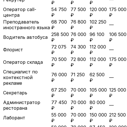
₽
₽
₽
Оператор call-
54 750
77 500
120 000
175 000
центра
₽
₽
₽
₽
Преподаватель
68 700
76 800
102 250
—
иностранного языка
₽
₽
₽
258 500
76 000
96 100
106 500
Водитель автобуса
₽
₽
₽
₽
72 075
74 300
112 000
Флорист
—
₽
₽
₽
70 500
72 800
112 000
175 000
Оператор склада
₽
₽
₽
₽
Специалист по
76 000
71 250
62 500
контекстной
—
₽
₽
₽
рекламе
67 250
70 000
105 000
125 000
Секретарь
₽
₽
₽
₽
Администратор
77 450
70 000
80 000
—
ресторана
₽
₽
₽
55 000
70 000
150 000
212 500
Лаборант
₽
₽
₽
₽