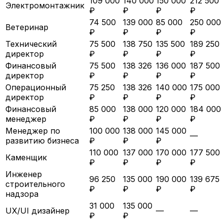
109 000
140 000
150 000
212 500
Электромонтажник
₽
₽
₽
₽
74 500
139 000
85 000
250 000
Ветеринар
₽
₽
₽
₽
Технический
75 500
138 750
135 500
189 250
директор
₽
₽
₽
₽
Финансовый
75 500
138 326
136 000
187 500
директор
₽
₽
₽
₽
Операционный
75 250
138 326
140 000
175 000
директор
₽
₽
₽
₽
Финансовый
85 000
138 000
120 000
184 000
менеджер
₽
₽
₽
₽
Менеджер по
100 000
138 000
145 000
—
развитию бизнеса
₽
₽
₽
110 000
137 000
170 000
177 500
Каменщик
₽
₽
₽
₽
Инженер
96 250
135 000
190 000
139 675
строительного
₽
₽
₽
₽
надзора
31 000
135 000
UX/UI дизайнер
—
—
₽
₽