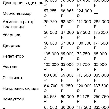
50 000
70 000
87 450
100 000
Делопроизводитель
₽
₽
₽
₽
57 255
68 865
124 000
Мерчендайзер
—
₽
₽
₽
Администратор
29 750
68 500
112 000
285 000
гостиницы
₽
₽
₽
₽
56 000
67 000
97 500
135 250
Уборщик
₽
₽
₽
₽
56 000
67 000
130 500
171 500
Дворник
₽
₽
₽
₽
105 000
65 000
73 750
65 000
Репетитор
₽
₽
₽
₽
105 000
65 000
73 750
65 000
Учитель
₽
₽
₽
₽
80 000
65 000
113 500
335 000
Официант
₽
₽
₽
₽
84 700
61 250
120 000
187 500
Начальник склада
₽
₽
₽
₽
54 553
60 000
82 178
250 750
Кондуктор
₽
₽
₽
₽
65 000
60 000
117 500
335 000