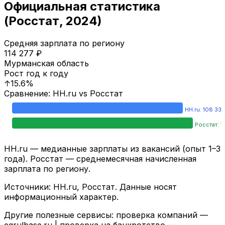
Официальная статистика
(Росстат,
2024
)
Средняя зарплата по региону
114 277
₽
Мурманская область
Рост год к году
↑
15.6
%
Сравнение: HH.ru vs Росстат
HH.ru:
108 335
Росстат:
1
HH.ru — медианные зарплаты из вакансий (опыт 1–3
года). Росстат — среднемесячная начисленная
зарплата по региону.
Источники: HH.ru, Росстат. Данные носят
информационный характер.
Другие полезные сервисы: проверка компаний —
egrulbase.ru
| проверка на банкротство —