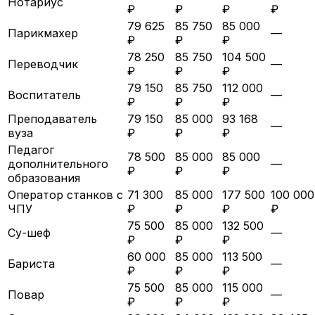
Нотариус
₽
₽
₽
₽
79 625
85 750
85 000
Парикмахер
—
₽
₽
₽
78 250
85 750
104 500
Переводчик
—
₽
₽
₽
79 150
85 750
112 000
Воспитатель
—
₽
₽
₽
Преподаватель
79 150
85 000
93 168
—
вуза
₽
₽
₽
Педагог
78 500
85 000
85 000
дополнительного
—
₽
₽
₽
образования
Оператор станков с
71 300
85 000
177 500
100 000
ЧПУ
₽
₽
₽
₽
75 500
85 000
132 500
Су-шеф
—
₽
₽
₽
60 000
85 000
113 500
Бариста
—
₽
₽
₽
75 500
85 000
115 000
Повар
—
₽
₽
₽