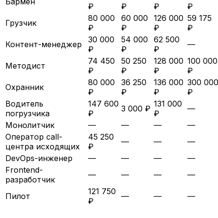
Бармен
₽
₽
₽
₽
80 000
60 000
126 000
59 175
Грузчик
₽
₽
₽
₽
30 000
54 000
62 500
Контент-менеджер
—
₽
₽
₽
74 450
50 250
128 000
100 000
Методист
₽
₽
₽
₽
80 000
36 250
136 000
300 00
Охранник
₽
₽
₽
₽
Водитель
147 600
131 000
3 000 ₽
—
погрузчика
₽
₽
Монолитчик
—
—
—
—
Оператор call-
45 250
—
—
—
центра исходящих
₽
DevOps-инженер
—
—
—
—
Frontend-
—
—
—
—
разработчик
121 750
Пилот
—
—
—
₽