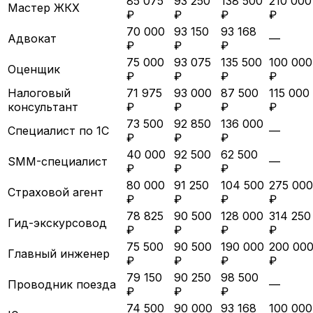
85 075
93 250
138 500
210 000
Мастер ЖКХ
₽
₽
₽
₽
70 000
93 150
93 168
Адвокат
—
₽
₽
₽
75 000
93 075
135 500
100 000
Оценщик
₽
₽
₽
₽
Налоговый
71 975
93 000
87 500
115 000
консультант
₽
₽
₽
₽
73 500
92 850
136 000
Специалист по 1С
—
₽
₽
₽
40 000
92 500
62 500
SMM-специалист
—
₽
₽
₽
80 000
91 250
104 500
275 000
Страховой агент
₽
₽
₽
₽
78 825
90 500
128 000
314 250
Гид-экскурсовод
₽
₽
₽
₽
75 500
90 500
190 000
200 00
Главный инженер
₽
₽
₽
₽
79 150
90 250
98 500
Проводник поезда
—
₽
₽
₽
74 500
90 000
93 168
100 000