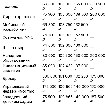
69 600
105 000
155 000
330 500
Технолог
₽
₽
₽
₽
75 500
105 000
138 500
200 00
Директор школы
₽
₽
₽
₽
Мобильный
69 800
103 750
132 500
—
разработчик
₽
₽
₽
76 100
103 000
152 500
Сотрудник МЧС
—
₽
₽
₽
74 000
102 600
130 000
Шеф-повар
—
₽
₽
₽
Наладчик
80 000
102 500
150 000
200 00
оборудования
₽
₽
₽
₽
Инвестиционный
85 000
102 432
137 900
—
аналитик
₽
₽
₽
500 000
101 000
102 250
175 000
Брокер
₽
₽
₽
₽
Управляющий
172 500
100 865
140 000
175 000
недвижимостью
₽
₽
₽
₽
Заведующий
75 500
100 865
140 000
187 500
детским садом
₽
₽
₽
₽