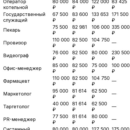
Оператор
80 000
84 000
122 000
83 425
котельной
₽
₽
₽
₽
Государственный
67 500
83 600
133 653
171 500
служащий
₽
₽
₽
₽
75 500
82 981
106 000
335 000
Пекарь
₽
₽
₽
₽
110 000
82 500
104 750
Провизор
—
₽
₽
₽
76 000
82 500
80 000
230 500
Видеограф
₽
₽
₽
₽
85 000
82 500
75 000
100 000
Офис-менеджер
₽
₽
₽
₽
110 000
82 500
104 750
Фармацевт
—
₽
₽
₽
95 000
81 614
62 500
Маркетолог
—
₽
₽
₽
40 000
81 614
62 500
Таргетолог
—
₽
₽
₽
77 500
81 614
80 000
PR-менеджер
—
₽
₽
₽
Системный
80 000
80 000
127 500
175 000