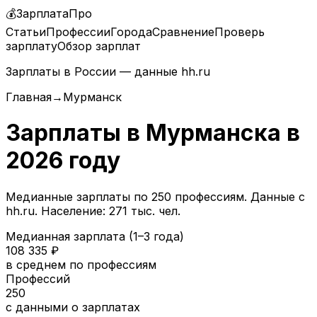
💰
ЗарплатаПро
Статьи
Профессии
Города
Сравнение
Проверь
зарплату
Обзор зарплат
Зарплаты в России — данные hh.ru
Главная
→
Мурманск
Зарплаты в
Мурманска
в
2026
году
Медианные зарплаты по
250
профессиям. Данные с
hh.ru.
Население: 271 тыс. чел.
Медианная зарплата (1–3 года)
108 335
₽
в среднем по профессиям
Профессий
250
с данными о зарплатах