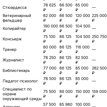
78 625
86 500
85 000
Стюардесса
—
₽
₽
₽
Ветеринарный
82 000
86 500
120 000
225 000
фельдшер
₽
₽
₽
₽
190 000
86 500
104 500
Копирайтер
—
₽
₽
₽
75 100
86 125
104 500
250 750
Консьерж
₽
₽
₽
₽
80 000
86 125
116 000
Тренер
—
₽
₽
₽
78 250
86 125
82 500
Журналист
—
₽
₽
₽
77 000
86 125
85 000
282 500
Библиотекарь
₽
₽
₽
₽
78 500
86 125
85 000
Педагог-психолог
—
₽
₽
₽
Специалист по
75 500
86 000
150 000
159 000
охране
₽
₽
₽
₽
окружающей среды
57 500
85 980
100 000
Агроном
—