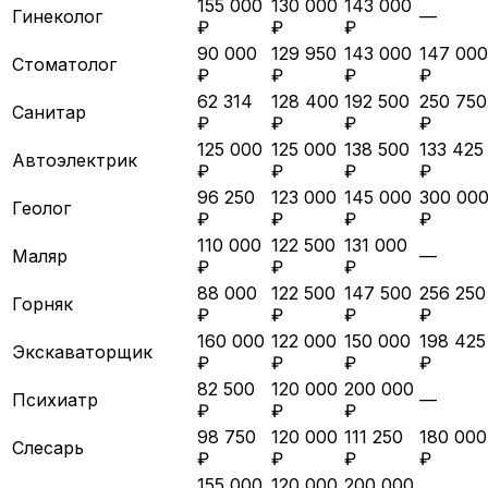
155 000
130 000
143 000
Гинеколог
—
₽
₽
₽
90 000
129 950
143 000
147 000
Стоматолог
₽
₽
₽
₽
62 314
128 400
192 500
250 750
Санитар
₽
₽
₽
₽
125 000
125 000
138 500
133 425
Автоэлектрик
₽
₽
₽
₽
96 250
123 000
145 000
300 00
Геолог
₽
₽
₽
₽
110 000
122 500
131 000
Маляр
—
₽
₽
₽
88 000
122 500
147 500
256 250
Горняк
₽
₽
₽
₽
160 000
122 000
150 000
198 425
Экскаваторщик
₽
₽
₽
₽
82 500
120 000
200 000
Психиатр
—
₽
₽
₽
98 750
120 000
111 250
180 000
Слесарь
₽
₽
₽
₽
155 000
120 000
200 000