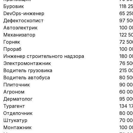
Буровик
118 2
DevOps-инженер
65 25
Дефектоскопист
97 50
Автоэлектрик
100 0
Механизатор
122 5
Горняк
72 50
Прораб
100 0
Инженер строительного надзора
180 0
Электромонтажник
76 50
Водитель грузовика
215 0
Водитель автобуса
80 50
Плиточник
90 00
Агроном
60 00
Дерматолог
95 00
Турагент
134 1
Отделочник
80 00
Штукатур
70 00
Монтажник
100 0