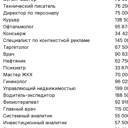
Технический писатель
76 25
Директор по персоналу
75 00
Курьер
138 5
Офтальмолог
95 87
Консьерж
34 42
Специалист по контекстной рекламе
145 0
Таргетолог
67 50
Врач
90 83
Нефтяник
62 75
Психиатр
33 87
Мастер ЖКХ
70 00
Гинеколог
96 02
Управляющий недвижимостью
199 0
Водитель-экспедитор
188 5
Физиотерапевт
92 91
Главный врач
115 0
Системный аналитик
55 00
Инвестиционный аналитик
57 50