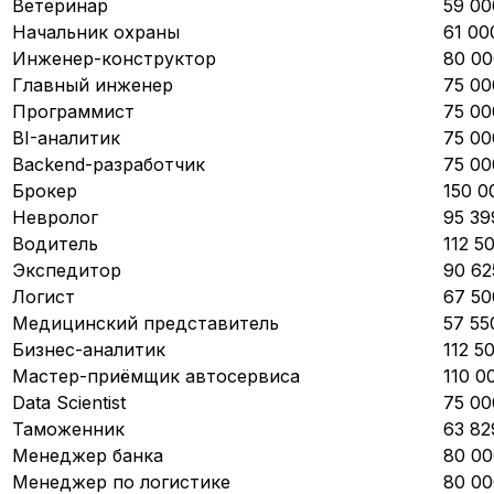
Ветеринар
59 00
Начальник охраны
61 00
Инженер-конструктор
80 00
Главный инженер
75 00
Программист
75 00
BI-аналитик
75 00
Backend-разработчик
75 00
Брокер
150 0
Невролог
95 39
Водитель
112 5
Экспедитор
90 62
Логист
67 50
Медицинский представитель
57 55
Бизнес-аналитик
112 5
Мастер-приёмщик автосервиса
110 0
Data Scientist
75 00
Таможенник
63 82
Менеджер банка
80 00
Менеджер по логистике
80 00