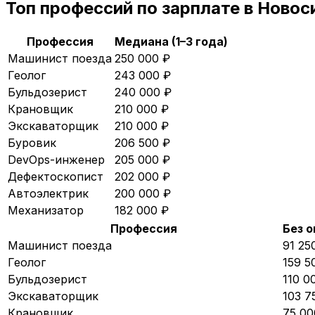
Топ профессий по зарплате в
Новос
Профессия
Медиана (1–3 года)
Машинист поезда
250 000
₽
Геолог
243 000
₽
Бульдозерист
240 000
₽
Крановщик
210 000
₽
Экскаваторщик
210 000
₽
Буровик
206 500
₽
DevOps-инженер
205 000
₽
Дефектоскопист
202 000
₽
Автоэлектрик
200 000
₽
Механизатор
182 000
₽
Профессия
Без 
Машинист поезда
91 25
Геолог
159 5
Бульдозерист
110 0
Экскаваторщик
103 7
Крановщик
75 00