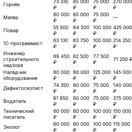
73 335
85 000
75 000
270 000
Горняк
₽
₽
₽
₽
80 000
85 000
75 000
Маляр
—
₽
₽
₽
55 500
84 500
100 000
425 000
Повар
₽
₽
₽
₽
63 130
83 750
100 000
214 250
1С-программист
₽
₽
₽
₽
Инженер
69 450
82 500
77 500
строительного
71 250 
₽
₽
₽
надзора
Наладчик
80 000
80 000
125 000
145 000
оборудования
₽
₽
₽
₽
74 350
80 000
75 000
140 000
Дефектоскопист
₽
₽
₽
₽
81 850
80 000
75 000
375 000
Водитель
₽
₽
₽
₽
Технический
60 000
80 000
100 000
150 000
писатель
₽
₽
₽
₽
60 000
80 000
100 000
115 000
Эколог
₽
₽
₽
₽