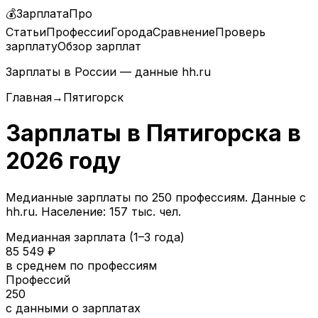
💰
ЗарплатаПро
Статьи
Профессии
Города
Сравнение
Проверь
зарплату
Обзор зарплат
Зарплаты в России — данные hh.ru
Главная
→
Пятигорск
Зарплаты в
Пятигорска
в
2026
году
Медианные зарплаты по
250
профессиям. Данные с
hh.ru.
Население: 157 тыс. чел.
Медианная зарплата (1–3 года)
85 549
₽
в среднем по профессиям
Профессий
250
с данными о зарплатах