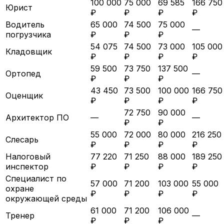
100 000
75 000
69 585
166 750
Юрист
₽
₽
₽
₽
Водитель
65 000
74 500
75 000
—
погрузчика
₽
₽
₽
54 075
74 500
73 000
105 000
Кладовщик
₽
₽
₽
₽
59 500
73 750
137 500
Ортопед
—
₽
₽
₽
43 450
73 500
100 000
166 750
Оценщик
₽
₽
₽
₽
72 750
90 000
Архитектор ПО
—
—
₽
₽
55 000
72 000
80 000
216 250
Слесарь
₽
₽
₽
₽
Налоговый
77 220
71 250
88 000
189 250
инспектор
₽
₽
₽
₽
Специалист по
57 000
71 200
103 000
55 000
охране
₽
₽
₽
₽
окружающей среды
61 000
71 200
106 000
Тренер
—
₽
₽
₽