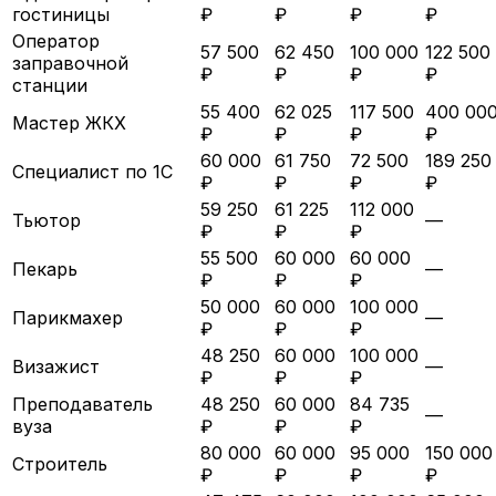
гостиницы
₽
₽
₽
₽
Оператор
57 500
62 450
100 000
122 500
заправочной
₽
₽
₽
₽
станции
55 400
62 025
117 500
400 00
Мастер ЖКХ
₽
₽
₽
₽
60 000
61 750
72 500
189 250
Специалист по 1С
₽
₽
₽
₽
59 250
61 225
112 000
Тьютор
—
₽
₽
₽
55 500
60 000
60 000
Пекарь
—
₽
₽
₽
50 000
60 000
100 000
Парикмахер
—
₽
₽
₽
48 250
60 000
100 000
Визажист
—
₽
₽
₽
Преподаватель
48 250
60 000
84 735
—
вуза
₽
₽
₽
80 000
60 000
95 000
150 000
Строитель
₽
₽
₽
₽