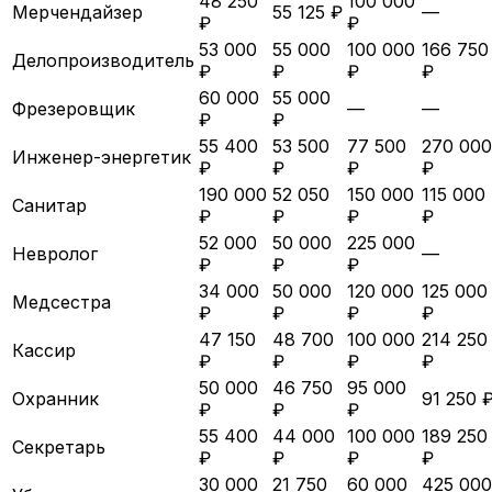
48 250
100 000
Мерчендайзер
55 125 ₽
—
₽
₽
53 000
55 000
100 000
166 750
Делопроизводитель
₽
₽
₽
₽
60 000
55 000
Фрезеровщик
—
—
₽
₽
55 400
53 500
77 500
270 000
Инженер-энергетик
₽
₽
₽
₽
190 000
52 050
150 000
115 000
Санитар
₽
₽
₽
₽
52 000
50 000
225 000
Невролог
—
₽
₽
₽
34 000
50 000
120 000
125 000
Медсестра
₽
₽
₽
₽
47 150
48 700
100 000
214 250
Кассир
₽
₽
₽
₽
50 000
46 750
95 000
Охранник
91 250 
₽
₽
₽
55 400
44 000
100 000
189 250
Секретарь
₽
₽
₽
₽
30 000
21 750
60 000
425 000