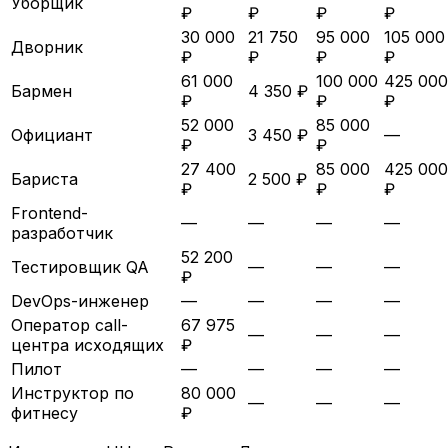
Уборщик
₽
₽
₽
₽
30 000
21 750
95 000
105 000
Дворник
₽
₽
₽
₽
61 000
100 000
425 000
Бармен
4 350 ₽
₽
₽
₽
52 000
85 000
Официант
3 450 ₽
—
₽
₽
27 400
85 000
425 000
Бариста
2 500 ₽
₽
₽
₽
Frontend-
—
—
—
—
разработчик
52 200
Тестировщик QA
—
—
—
₽
DevOps-инженер
—
—
—
—
Оператор call-
67 975
—
—
—
центра исходящих
₽
Пилот
—
—
—
—
Инструктор по
80 000
—
—
—
фитнесу
₽