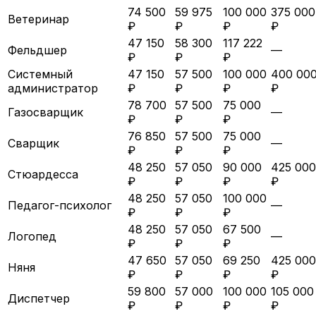
74 500
59 975
100 000
375 000
Ветеринар
₽
₽
₽
₽
47 150
58 300
117 222
Фельдшер
—
₽
₽
₽
Системный
47 150
57 500
100 000
400 00
администратор
₽
₽
₽
₽
78 700
57 500
75 000
Газосварщик
—
₽
₽
₽
76 850
57 500
75 000
Сварщик
—
₽
₽
₽
48 250
57 050
90 000
425 000
Стюардесса
₽
₽
₽
₽
48 250
57 050
100 000
Педагог-психолог
—
₽
₽
₽
48 250
57 050
67 500
Логопед
—
₽
₽
₽
47 650
57 050
69 250
425 000
Няня
₽
₽
₽
₽
59 800
57 000
100 000
105 000
Диспетчер
₽
₽
₽
₽