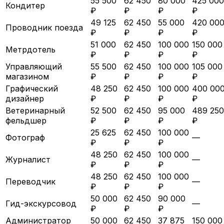
55 500
62 450
80 000
425 000
Кондитер
₽
₽
₽
₽
49 125
62 450
55 000
420 00
Проводник поезда
₽
₽
₽
₽
51 000
62 450
100 000
150 000
Метрдотель
₽
₽
₽
₽
Управляющий
55 500
62 450
100 000
105 000
магазином
₽
₽
₽
₽
Графический
48 250
62 450
100 000
400 00
дизайнер
₽
₽
₽
₽
Ветеринарный
52 500
62 450
95 000
489 250
фельдшер
₽
₽
₽
₽
25 625
62 450
100 000
Фотограф
—
₽
₽
₽
48 250
62 450
100 000
Журналист
—
₽
₽
₽
48 250
62 450
100 000
Переводчик
—
₽
₽
₽
50 000
62 450
90 000
Гид-экскурсовод
—
₽
₽
₽
Администратор
50 000
62 450
37 875
150 000