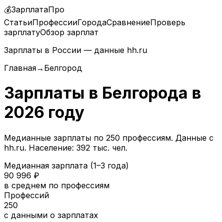
💰
ЗарплатаПро
Статьи
Профессии
Города
Сравнение
Проверь
зарплату
Обзор зарплат
Зарплаты в России — данные hh.ru
Главная
→
Белгород
Зарплаты в
Белгорода
в
2026
году
Медианные зарплаты по
250
профессиям. Данные с
hh.ru.
Население: 392 тыс. чел.
Медианная зарплата (1–3 года)
90 996
₽
в среднем по профессиям
Профессий
250
с данными о зарплатах