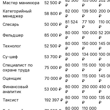
82 500
105 000
202 5
Мастер маникюра
52 500 ₽
₽
₽
₽
Категорийный
82 000
139 500
200 0
58 800 ₽
менеджер
₽
₽
₽
81 524
77 100
110 0
Слесарь
50 000 ₽
₽
₽
₽
80 000
100 000
52 20
Фельдшер
85 000 ₽
₽
₽
₽
80 000
150 000
145 0
Технолог
52 500 ₽
₽
₽
₽
80 000
134 000
100 0
Су-шеф
53 700 ₽
₽
₽
₽
Специалист по
80 000
115 000
100 0
75 000 ₽
охране труда
₽
₽
₽
80 000
115 000
145 0
Оценщик
70 000 ₽
₽
₽
₽
Финансовый
80 000
250 000
450 
53 000 ₽
аналитик
₽
₽
₽
80 000
110 000
135 0
Таксист
192 397 ₽
₽
₽
₽
80 000
110 000