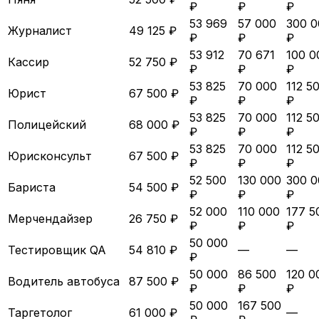
₽
₽
₽
53 969
57 000
300 0
Журналист
49 125 ₽
₽
₽
₽
53 912
70 671
100 0
Кассир
52 750 ₽
₽
₽
₽
53 825
70 000
112 5
Юрист
67 500 ₽
₽
₽
₽
53 825
70 000
112 5
Полицейский
68 000 ₽
₽
₽
₽
53 825
70 000
112 5
Юрисконсульт
67 500 ₽
₽
₽
₽
52 500
130 000
300 0
Бариста
54 500 ₽
₽
₽
₽
52 000
110 000
177 5
Мерчендайзер
26 750 ₽
₽
₽
₽
50 000
Тестировщик QA
54 810 ₽
—
—
₽
50 000
86 500
120 0
Водитель автобуса
87 500 ₽
₽
₽
₽
50 000
167 500
Таргетолог
61 000 ₽
—