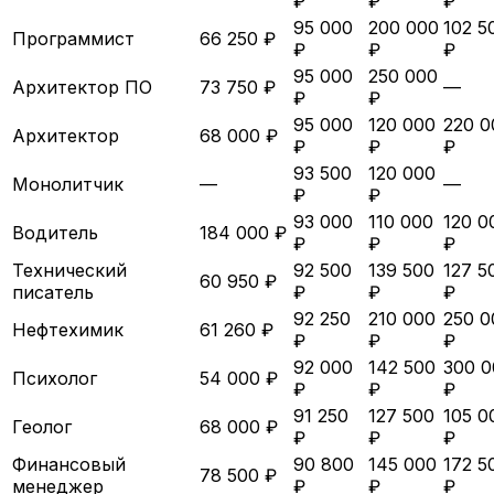
₽
₽
₽
95 000
200 000
102 5
Программист
66 250 ₽
₽
₽
₽
95 000
250 000
Архитектор ПО
73 750 ₽
—
₽
₽
95 000
120 000
220 0
Архитектор
68 000 ₽
₽
₽
₽
93 500
120 000
Монолитчик
—
—
₽
₽
93 000
110 000
120 0
Водитель
184 000 ₽
₽
₽
₽
Технический
92 500
139 500
127 5
60 950 ₽
писатель
₽
₽
₽
92 250
210 000
250 0
Нефтехимик
61 260 ₽
₽
₽
₽
92 000
142 500
300 0
Психолог
54 000 ₽
₽
₽
₽
91 250
127 500
105 0
Геолог
68 000 ₽
₽
₽
₽
Финансовый
90 800
145 000
172 5
78 500 ₽
менеджер
₽
₽
₽