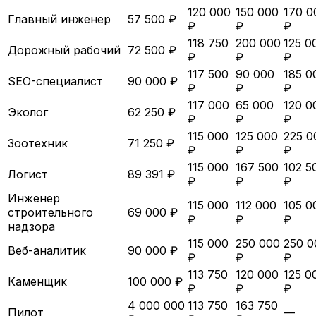
120 000
150 000
170 0
Главный инженер
57 500 ₽
₽
₽
₽
118 750
200 000
125 0
Дорожный рабочий
72 500 ₽
₽
₽
₽
117 500
90 000
185 0
SEO-специалист
90 000 ₽
₽
₽
₽
117 000
65 000
120 0
Эколог
62 250 ₽
₽
₽
₽
115 000
125 000
225 0
Зоотехник
71 250 ₽
₽
₽
₽
115 000
167 500
102 5
Логист
89 391 ₽
₽
₽
₽
Инженер
115 000
112 000
105 0
строительного
69 000 ₽
₽
₽
₽
надзора
115 000
250 000
250 0
Веб-аналитик
90 000 ₽
₽
₽
₽
113 750
120 000
125 0
Каменщик
100 000 ₽
₽
₽
₽
4 000 000
113 750
163 750
Пилот
—