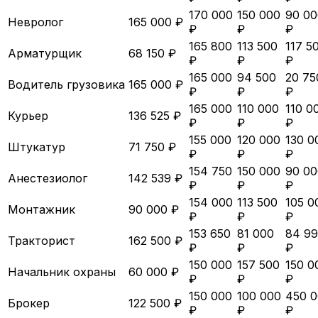
170 000
150 000
90 00
Невролог
165 000 ₽
₽
₽
₽
165 800
113 500
117 5
Арматурщик
68 150 ₽
₽
₽
₽
165 000
94 500
20 75
Водитель грузовика
165 000 ₽
₽
₽
₽
165 000
110 000
110 0
Курьер
136 525 ₽
₽
₽
₽
155 000
120 000
130 0
Штукатур
71 750 ₽
₽
₽
₽
154 750
150 000
90 00
Анестезиолог
142 539 ₽
₽
₽
₽
154 000
113 500
105 0
Монтажник
90 000 ₽
₽
₽
₽
153 650
81 000
84 9
Тракторист
162 500 ₽
₽
₽
₽
150 000
157 500
150 0
Начальник охраны
60 000 ₽
₽
₽
₽
150 000
100 000
450 
Брокер
122 500 ₽
₽
₽
₽