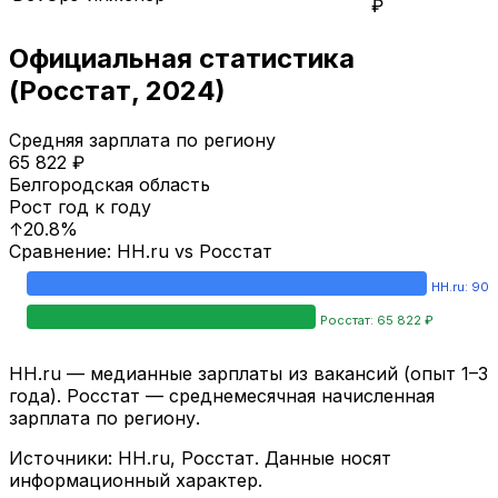
₽
Официальная статистика
(Росстат,
2024
)
Средняя зарплата по региону
65 822
₽
Белгородская область
Рост год к году
↑
20.8
%
Сравнение: HH.ru vs Росстат
HH.ru:
90 
Росстат:
65 822
₽
HH.ru — медианные зарплаты из вакансий (опыт 1–3
года). Росстат — среднемесячная начисленная
зарплата по региону.
Источники: HH.ru, Росстат. Данные носят
информационный характер.