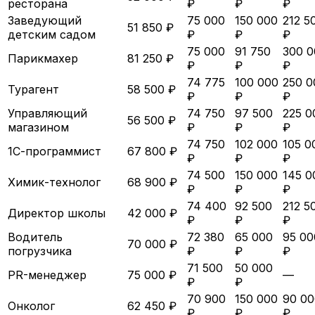
ресторана
₽
₽
₽
Заведующий
75 000
150 000
212 5
51 850 ₽
детским садом
₽
₽
₽
75 000
91 750
300 0
Парикмахер
81 250 ₽
₽
₽
₽
74 775
100 000
250 0
Турагент
58 500 ₽
₽
₽
₽
Управляющий
74 750
97 500
225 0
56 500 ₽
магазином
₽
₽
₽
74 750
102 000
105 0
1С-программист
67 800 ₽
₽
₽
₽
74 500
150 000
145 0
Химик-технолог
68 900 ₽
₽
₽
₽
74 400
92 500
212 5
Директор школы
42 000 ₽
₽
₽
₽
Водитель
72 380
65 000
95 00
70 000 ₽
погрузчика
₽
₽
₽
71 500
50 000
PR-менеджер
75 000 ₽
—
₽
₽
70 900
150 000
90 00
Онколог
62 450 ₽
₽
₽
₽