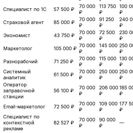
70 000
113 750
100 0
Специалист по 1С
57 500 ₽
₽
₽
₽
70 000
91 250
240 
Страховой агент
85 000 ₽
₽
₽
₽
70 000
72 500
230 0
Экономист
43 750 ₽
₽
₽
₽
70 000
145 000
250 0
Маркетолог
105 000 ₽
₽
₽
₽
70 000
115 000
130 0
Разнорабочий
71 250 ₽
₽
₽
₽
Системный
70 000
250 000
250 0
61 500 ₽
аналитик
₽
₽
₽
Оператор
70 000
206 000
185 0
заправочной
56 100 ₽
₽
₽
₽
станции
70 000
109 000
177 5
Email-маркетолог
72 500 ₽
₽
₽
₽
Специалист по
70 000
90 000
контекстной
82 527 ₽
—
₽
₽
рекламе