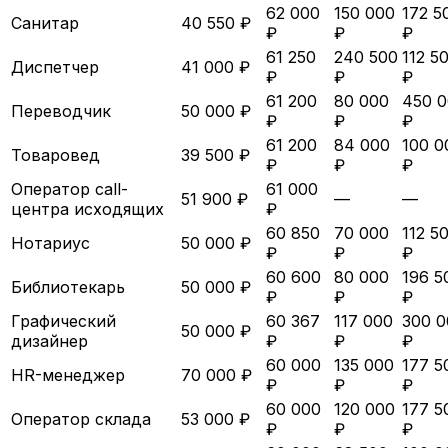
62 000
150 000
172 5
Санитар
40 550 ₽
₽
₽
₽
61 250
240 500
112 5
Диспетчер
41 000 ₽
₽
₽
₽
61 200
80 000
450 
Переводчик
50 000 ₽
₽
₽
₽
61 200
84 000
100 0
Товаровед
39 500 ₽
₽
₽
₽
Оператор call-
61 000
51 900 ₽
—
—
центра исходящих
₽
60 850
70 000
112 5
Нотариус
50 000 ₽
₽
₽
₽
60 600
80 000
196 5
Библиотекарь
50 000 ₽
₽
₽
₽
Графический
60 367
117 000
300 0
50 000 ₽
дизайнер
₽
₽
₽
60 000
135 000
177 5
HR-менеджер
70 000 ₽
₽
₽
₽
60 000
120 000
177 5
Оператор склада
53 000 ₽
₽
₽
₽