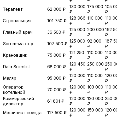
₽
₽
₽
130 000
175 000
105 0
Терапевт
62 000 ₽
₽
₽
₽
128 986
110 000
110 0
Стропальщик
101 750 ₽
₽
₽
₽
125 000
200 000
162 5
Главный врач
36 500 ₽
₽
₽
₽
125 000
92 000
187 5
Scrum-мастер
107 500 ₽
₽
₽
₽
121 250
110 000
110 0
Крановщик
75 000 ₽
₽
₽
₽
120 450
250 000
250 0
Data Scientist
68 000 ₽
₽
₽
₽
120 000
110 000
120 0
Маляр
95 000 ₽
₽
₽
₽
Оператор
120 000
103 000
110 0
70 000 ₽
котельной
₽
₽
₽
Коммерческий
120 000
120 000
250 0
61 891 ₽
директор
₽
₽
₽
120 000
150 000
120 0
Машинист поезда
117 500 ₽
₽
₽
₽