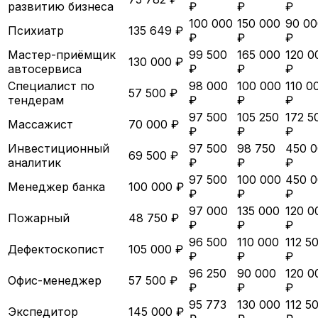
развитию бизнеса
₽
₽
₽
100 000
150 000
90 00
Психиатр
135 649 ₽
₽
₽
₽
Мастер-приёмщик
99 500
165 000
120 0
130 000 ₽
автосервиса
₽
₽
₽
Специалист по
98 000
100 000
110 0
57 500 ₽
тендерам
₽
₽
₽
97 500
105 250
172 5
Массажист
70 000 ₽
₽
₽
₽
Инвестиционный
97 500
98 750
450 
69 500 ₽
аналитик
₽
₽
₽
97 500
100 000
450 
Менеджер банка
100 000 ₽
₽
₽
₽
97 000
135 000
120 0
Пожарный
48 750 ₽
₽
₽
₽
96 500
110 000
112 5
Дефектоскопист
105 000 ₽
₽
₽
₽
96 250
90 000
120 0
Офис-менеджер
57 500 ₽
₽
₽
₽
95 773
130 000
112 5
Экспедитор
145 000 ₽