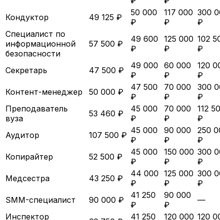
₽
₽
50 000
117 000
300 0
Кондуктор
49 125 ₽
₽
₽
₽
Специалист по
49 600
125 000
102 5
информационной
57 500 ₽
₽
₽
₽
безопасности
49 000
60 000
120 0
Секретарь
47 500 ₽
₽
₽
₽
47 500
70 000
300 0
Контент-менеджер
50 000 ₽
₽
₽
₽
Преподаватель
45 000
70 000
112 5
53 460 ₽
вуза
₽
₽
₽
45 000
90 000
250 0
Аудитор
107 500 ₽
₽
₽
₽
45 000
150 000
300 0
Копирайтер
52 500 ₽
₽
₽
₽
44 000
125 000
300 0
Медсестра
43 250 ₽
₽
₽
₽
41 250
90 000
SMM-специалист
90 000 ₽
—
₽
₽
Инспектор
41 250
120 000
120 0