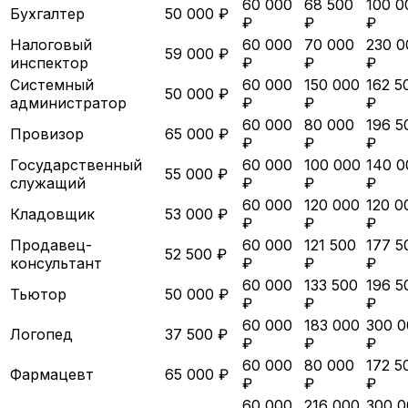
60 000
68 500
100 0
Бухгалтер
50 000 ₽
₽
₽
₽
Налоговый
60 000
70 000
230 0
59 000 ₽
инспектор
₽
₽
₽
Системный
60 000
150 000
162 5
50 000 ₽
администратор
₽
₽
₽
60 000
80 000
196 5
Провизор
65 000 ₽
₽
₽
₽
Государственный
60 000
100 000
140 0
55 000 ₽
служащий
₽
₽
₽
60 000
120 000
120 0
Кладовщик
53 000 ₽
₽
₽
₽
Продавец-
60 000
121 500
177 5
52 500 ₽
консультант
₽
₽
₽
60 000
133 500
196 5
Тьютор
50 000 ₽
₽
₽
₽
60 000
183 000
300 0
Логопед
37 500 ₽
₽
₽
₽
60 000
80 000
172 5
Фармацевт
65 000 ₽
₽
₽
₽
60 000
216 000
300 0