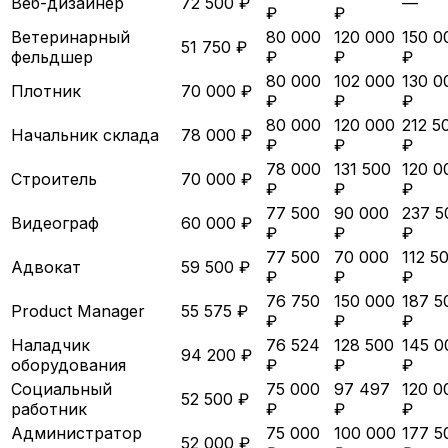
Веб-дизайнер
72 500 ₽
—
₽
₽
Ветеринарный
80 000
120 000
150 0
51 750 ₽
фельдшер
₽
₽
₽
80 000
102 000
130 0
Плотник
70 000 ₽
₽
₽
₽
80 000
120 000
212 5
Начальник склада
78 000 ₽
₽
₽
₽
78 000
131 500
120 0
Строитель
70 000 ₽
₽
₽
₽
77 500
90 000
237 5
Видеограф
60 000 ₽
₽
₽
₽
77 500
70 000
112 5
Адвокат
59 500 ₽
₽
₽
₽
76 750
150 000
187 5
Product Manager
55 575 ₽
₽
₽
₽
Наладчик
76 524
128 500
145 0
94 200 ₽
оборудования
₽
₽
₽
Социальный
75 000
97 497
120 0
52 500 ₽
работник
₽
₽
₽
Администратор
75 000
100 000
177 5
52 000 ₽