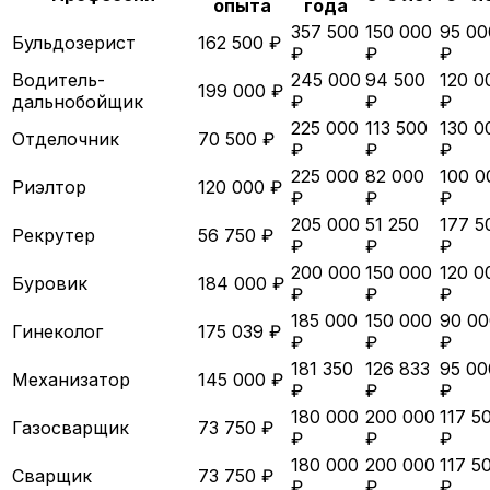
опыта
года
357 500
150 000
95 00
Бульдозерист
162 500 ₽
₽
₽
₽
Водитель-
245 000
94 500
120 0
199 000 ₽
дальнобойщик
₽
₽
₽
225 000
113 500
130 0
Отделочник
70 500 ₽
₽
₽
₽
225 000
82 000
100 0
Риэлтор
120 000 ₽
₽
₽
₽
205 000
51 250
177 5
Рекрутер
56 750 ₽
₽
₽
₽
200 000
150 000
120 0
Буровик
184 000 ₽
₽
₽
₽
185 000
150 000
90 00
Гинеколог
175 039 ₽
₽
₽
₽
181 350
126 833
95 00
Механизатор
145 000 ₽
₽
₽
₽
180 000
200 000
117 5
Газосварщик
73 750 ₽
₽
₽
₽
180 000
200 000
117 5
Сварщик
73 750 ₽
₽
₽
₽