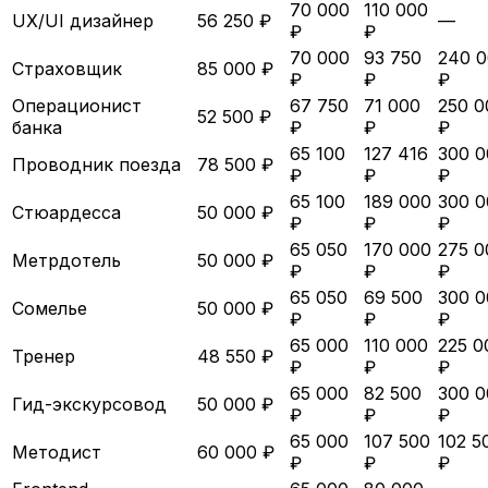
70 000
110 000
UX/UI дизайнер
56 250 ₽
—
₽
₽
70 000
93 750
240 
Страховщик
85 000 ₽
₽
₽
₽
Операционист
67 750
71 000
250 0
52 500 ₽
банка
₽
₽
₽
65 100
127 416
300 0
Проводник поезда
78 500 ₽
₽
₽
₽
65 100
189 000
300 0
Стюардесса
50 000 ₽
₽
₽
₽
65 050
170 000
275 0
Метрдотель
50 000 ₽
₽
₽
₽
65 050
69 500
300 0
Сомелье
50 000 ₽
₽
₽
₽
65 000
110 000
225 0
Тренер
48 550 ₽
₽
₽
₽
65 000
82 500
300 0
Гид-экскурсовод
50 000 ₽
₽
₽
₽
65 000
107 500
102 5
Методист
60 000 ₽
₽
₽
₽