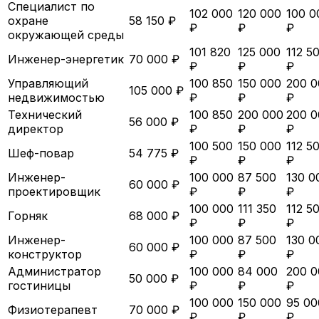
Специалист по
102 000
120 000
100 0
охране
58 150 ₽
₽
₽
₽
окружающей среды
101 820
125 000
112 5
Инженер-энергетик
70 000 ₽
₽
₽
₽
Управляющий
100 850
150 000
200 0
105 000 ₽
недвижимостью
₽
₽
₽
Технический
100 850
200 000
200 0
56 000 ₽
директор
₽
₽
₽
100 500
150 000
112 5
Шеф-повар
54 775 ₽
₽
₽
₽
Инженер-
100 000
87 500
130 0
60 000 ₽
проектировщик
₽
₽
₽
100 000
111 350
112 5
Горняк
68 000 ₽
₽
₽
₽
Инженер-
100 000
87 500
130 0
60 000 ₽
конструктор
₽
₽
₽
Администратор
100 000
84 000
200 0
50 000 ₽
гостиницы
₽
₽
₽
100 000
150 000
95 00
Физиотерапевт
70 000 ₽
₽
₽
₽