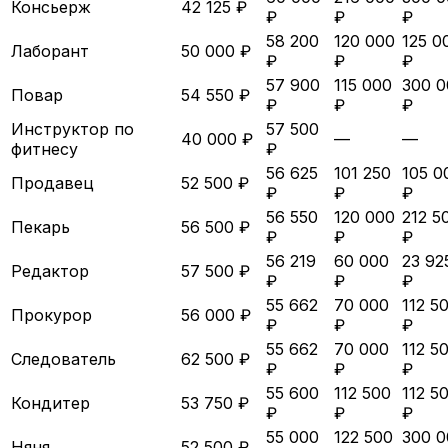
Консьерж
42 125 ₽
₽
₽
₽
58 200
120 000
125 0
Лаборант
50 000 ₽
₽
₽
₽
57 900
115 000
300 0
Повар
54 550 ₽
₽
₽
₽
Инструктор по
57 500
40 000 ₽
—
—
фитнесу
₽
56 625
101 250
105 0
Продавец
52 500 ₽
₽
₽
₽
56 550
120 000
212 5
Пекарь
56 500 ₽
₽
₽
₽
56 219
60 000
23 92
Редактор
57 500 ₽
₽
₽
₽
55 662
70 000
112 5
Прокурор
56 000 ₽
₽
₽
₽
55 662
70 000
112 5
Следователь
62 500 ₽
₽
₽
₽
55 600
112 500
112 5
Кондитер
53 750 ₽
₽
₽
₽
55 000
122 500
300 0
Няня
52 500 ₽