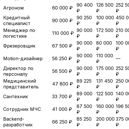
90 400
126 500
252 5
Агроном
60 000 ₽
₽
₽
₽
Кредитный
90 250
100 000
450 
90 000 ₽
специалист
₽
₽
₽
Менеджер по
90 000
172 500
210 0
110 000 ₽
логистике
₽
₽
₽
90 000
80 000
100 0
Фрезеровщик
67 500 ₽
₽
₽
₽
90 000
110 000
Motion-дизайнер
56 250 ₽
—
₽
₽
Директор по
90 000
175 000
252 5
56 500 ₽
персоналу
₽
₽
₽
Медицинский
89 225
131 450
250 0
47 800 ₽
представитель
₽
₽
₽
89 000
122 500
140 0
Сантехник
33 700 ₽
₽
₽
₽
87 500
160 000
196 5
Сотрудник МЧС
41 000 ₽
₽
₽
₽
Backend-
85 250
200 000
375 0
66 250 ₽
разработчик
₽
₽
₽