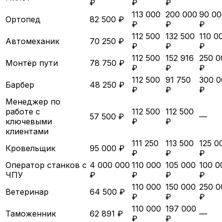
₽
₽
₽
113 000
200 000
90 00
Ортопед
82 500 ₽
₽
₽
₽
112 500
132 500
110 0
Автомеханик
70 250 ₽
₽
₽
₽
112 500
152 916
250 0
Монтёр пути
78 750 ₽
₽
₽
₽
112 500
91 750
300 0
Барбер
48 250 ₽
₽
₽
₽
Менеджер по
работе с
112 500
112 500
57 500 ₽
—
ключевыми
₽
₽
клиентами
111 250
113 500
125 0
Кровельщик
95 000 ₽
₽
₽
₽
Оператор станков с
4 000 000
110 000
105 000
100 0
ЧПУ
₽
₽
₽
₽
110 000
150 000
250 0
Ветеринар
64 500 ₽
₽
₽
₽
110 000
197 000
Таможенник
62 891 ₽
—
₽
₽