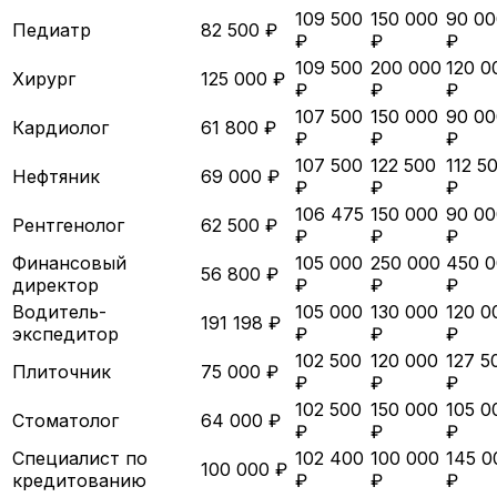
109 500
150 000
90 00
Педиатр
82 500 ₽
₽
₽
₽
109 500
200 000
120 0
Хирург
125 000 ₽
₽
₽
₽
107 500
150 000
90 00
Кардиолог
61 800 ₽
₽
₽
₽
107 500
122 500
112 5
Нефтяник
69 000 ₽
₽
₽
₽
106 475
150 000
90 00
Рентгенолог
62 500 ₽
₽
₽
₽
Финансовый
105 000
250 000
450 
56 800 ₽
директор
₽
₽
₽
Водитель-
105 000
130 000
120 0
191 198 ₽
экспедитор
₽
₽
₽
102 500
120 000
127 5
Плиточник
75 000 ₽
₽
₽
₽
102 500
150 000
105 0
Стоматолог
64 000 ₽
₽
₽
₽
Специалист по
102 400
100 000
145 0
100 000 ₽
кредитованию
₽
₽
₽