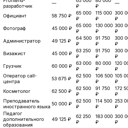
Frontend-
65 000
80 000
—
—
разработчик
₽
₽
65 000
115 000
300 0
Официант
58 750 ₽
₽
₽
₽
65 000
130 000
300 0
Фотограф
45 000 ₽
₽
₽
₽
64 500
91 750
300 0
Администратор
49 125 ₽
₽
₽
₽
63 250
91 750
300 0
Визажист
45 000 ₽
₽
₽
₽
63 000
80 000
120 0
Грузчик
60 000 ₽
₽
₽
₽
Оператор call-
62 500
106 500
105 0
53 675 ₽
центра
₽
₽
₽
62 500
91 750
172 5
Косметолог
62 500 ₽
₽
₽
₽
Преподаватель
62 500
114 500
253 0
50 000 ₽
иностранного языка
₽
₽
₽
Педагог
62 250
183 000
300 0
дополнительного
49 125 ₽
₽
₽
₽
образования