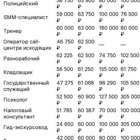
58 750
63 900
80 000
100 000
Полицейский
₽
₽
₽
₽
59 000
63 750
100 000
76 500
SMM-специалист
₽
₽
₽
₽
60 000
63 000
180 000
80 000
Тренер
₽
₽
₽
₽
Оператор call-
46 750
62 500
—
—
центра исходящих
₽
₽
62 225
62 500
74 750
102 500
Разнорабочий
₽
₽
₽
₽
56 500
61 250
155 000
61 750
Кладовщик
₽
₽
₽
₽
Государственный
47 275
61 068
96 290
105 500
служащий
₽
₽
₽
₽
52 500
60 900
127 500
305 00
Психолог
₽
₽
₽
₽
Налоговый
51 785
60 387
70 000
100 000
консультант
₽
₽
₽
₽
24 650
60 000
100 000
305 00
Гид-экскурсовод
₽
₽
₽
₽
42 000
60 000
80 000
100 000