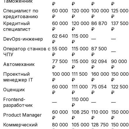
Таможенник
₽
₽
₽
₽
Специалист по
60 000
120 000
100 000
125 000
кредитованию
₽
₽
₽
₽
Кредитный
60 000
120 000
86 870
137 500
специалист
₽
₽
₽
₽
62 640
115 000
DevOps-инженер
—
—
₽
₽
Оператор станков с
55 000
115 000
87 500
—
ЧПУ
₽
₽
₽
77 500
115 000
92 094
90 000
Автомеханик
₽
₽
₽
₽
Проектный
100 000
111 500
160 000
150 000
менеджер IT
₽
₽
₽
₽
60 000
111 000
75 054
122 500
Оценщик
₽
₽
₽
₽
Frontend-
110 000
—
—
—
разработчик
₽
60 000
108 250
110 000
150 000
Product Manager
₽
₽
₽
₽
Коммерческий
80 000
105 000
128 750
150 000