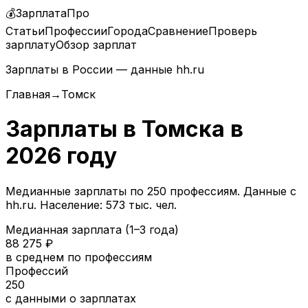
💰
ЗарплатаПро
Статьи
Профессии
Города
Сравнение
Проверь
зарплату
Обзор зарплат
Зарплаты в России — данные hh.ru
Главная
→
Томск
Зарплаты в
Томска
в
2026
году
Медианные зарплаты по
250
профессиям. Данные с
hh.ru.
Население: 573 тыс. чел.
Медианная зарплата (1–3 года)
88 275
₽
в среднем по профессиям
Профессий
250
с данными о зарплатах