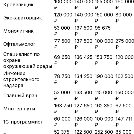
100 000
140 000
155 000
160 000
Кровельщик
₽
₽
₽
₽
120 000
140 000
150 000
80 000
Экскаваторщик
₽
₽
₽
₽
53 000
137 500
95 675
Монолитчик
—
₽
₽
₽
77 500
137 500
100 000
275 00
Офтальмолог
₽
₽
₽
₽
Специалист по
69 650
136 425
153 750
120 000
охране
₽
₽
₽
₽
окружающей среды
Инженер
78 750
134 250
190 000
162 500
строительного
₽
₽
₽
₽
надзора
53 000
133 500
115 000
150 000
Главный врач
₽
₽
₽
₽
163 750
127 650
162 350
67 500
Монтёр пути
₽
₽
₽
₽
60 000
126 000
100 000
147 711
1С-программист
₽
₽
₽
₽
52 375
122 500
252 500
85 000