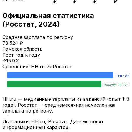
₽
₽
₽
₽
Официальная статистика
(Росстат,
2024
)
Средняя зарплата по региону
78 524
₽
Томская область
Рост год к году
↑
15.9
%
Сравнение: HH.ru vs Росстат
HH.ru:
88 
Росстат:
78 524
HH.ru — медианные зарплаты из вакансий (опыт 1–3
года). Росстат — среднемесячная начисленная
зарплата по региону.
Источники: HH.ru, Росстат. Данные носят
информационный характер.