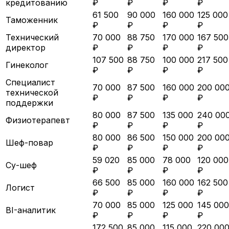
кредитованию
₽
₽
₽
₽
61 500
90 000
160 000
125 000
Таможенник
₽
₽
₽
₽
Технический
70 000
88 750
170 000
167 500
директор
₽
₽
₽
₽
107 500
88 750
100 000
217 500
Гинеколог
₽
₽
₽
₽
Специалист
70 000
87 500
160 000
200 00
технической
₽
₽
₽
₽
поддержки
80 000
87 500
135 000
240 00
Физиотерапевт
₽
₽
₽
₽
80 000
86 500
150 000
200 00
Шеф-повар
₽
₽
₽
₽
59 020
85 000
78 000
120 000
Су-шеф
₽
₽
₽
₽
66 500
85 000
160 000
162 500
Логист
₽
₽
₽
₽
70 000
85 000
125 000
145 000
BI-аналитик
₽
₽
₽
₽
172 500
85 000
115 000
220 00