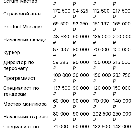
Scrum-мастер
₽
₽
₽
₽
172 500
94 525
112 500
217 500
Страховой агент
₽
₽
₽
₽
69 500
92 250
151 197
165 000
Product Manager
₽
₽
₽
₽
48 680
90 000
135 000
200 00
Начальник склада
₽
₽
₽
₽
87 437
90 000
70 000
150 000
Курьер
₽
₽
₽
₽
Директор по
59 385
90 000
150 000
215 000
персоналу
₽
₽
₽
₽
100 000
90 000
150 000
233 750
Программист
₽
₽
₽
₽
Специалист по
137 500
90 000
120 000
150 000
тендерам
₽
₽
₽
₽
60 000
90 000
70 000
140 00
Мастер маникюра
₽
₽
₽
₽
80 000
90 000
202 500
250 00
Начальник охраны
₽
₽
₽
₽
Специалист по
71 000
90 000
132 500
143 000