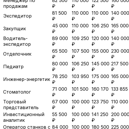
Менеджер по
82 500
110 000
122 500
160 000
продажам
₽
₽
₽
₽
81 500
110 000
110 000
140 00
Экспедитор
₽
₽
₽
₽
45 000
110 000
106 250
165 000
Закупщик
₽
₽
₽
₽
Водитель-
89 000
109 250
120 000
140 00
экспедитор
₽
₽
₽
₽
65 500
107 500
155 000
230 00
Отделочник
₽
₽
₽
₽
80 000
106 250
145 000
217 500
Педиатр
₽
₽
₽
₽
78 250
103 950
175 000
165 000
Инженер-энергетик
₽
₽
₽
₽
71 000
101 500
160 170
133 855
Стоматолог
₽
₽
₽
₽
Торговый
67 000
100 000
123 750
110 000
представитель
₽
₽
₽
₽
Инвестиционный
55 500
100 000
141 250
200 00
аналитик
₽
₽
₽
₽
Оператор станков с
84 000
100 000
180 500
225 000