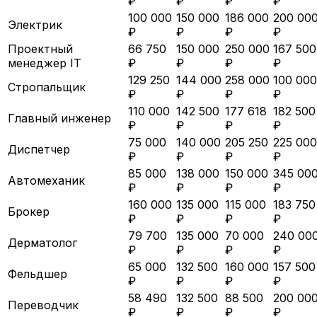
₽
₽
₽
₽
100 000
150 000
186 000
200 00
Электрик
₽
₽
₽
₽
Проектный
66 750
150 000
250 000
167 500
менеджер IT
₽
₽
₽
₽
129 250
144 000
258 000
100 000
Стропальщик
₽
₽
₽
₽
110 000
142 500
177 618
182 500
Главный инженер
₽
₽
₽
₽
75 000
140 000
205 250
225 000
Диспетчер
₽
₽
₽
₽
85 000
138 000
150 000
345 00
Автомеханик
₽
₽
₽
₽
160 000
135 000
115 000
183 750
Брокер
₽
₽
₽
₽
79 700
135 000
70 000
240 00
Дерматолог
₽
₽
₽
₽
65 000
132 500
160 000
157 500
Фельдшер
₽
₽
₽
₽
58 490
132 500
88 500
200 00
Переводчик
₽
₽
₽
₽