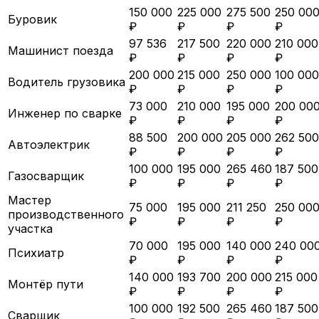
150 000
225 000
275 500
250 00
Буровик
₽
₽
₽
₽
97 536
217 500
220 000
210 000
Машинист поезда
₽
₽
₽
₽
200 000
215 000
250 000
100 000
Водитель грузовика
₽
₽
₽
₽
73 000
210 000
195 000
200 00
Инженер по сварке
₽
₽
₽
₽
88 500
200 000
205 000
262 500
Автоэлектрик
₽
₽
₽
₽
100 000
195 000
265 460
187 500
Газосварщик
₽
₽
₽
₽
Мастер
75 000
195 000
211 250
250 00
производственного
₽
₽
₽
₽
участка
70 000
195 000
140 000
240 00
Психиатр
₽
₽
₽
₽
140 000
193 700
200 000
215 000
Монтёр пути
₽
₽
₽
₽
100 000
192 500
265 460
187 500
Сварщик