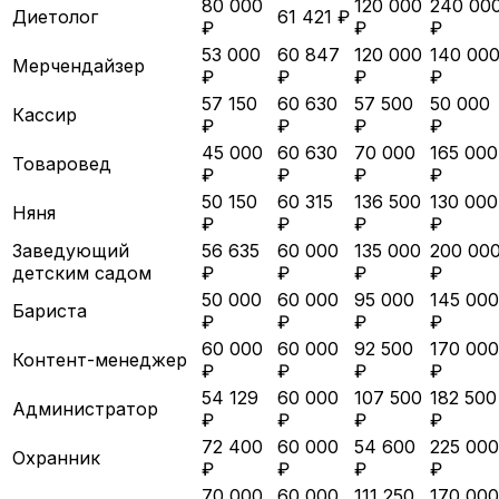
80 000
120 000
240 00
Диетолог
61 421 ₽
₽
₽
₽
53 000
60 847
120 000
140 00
Мерчендайзер
₽
₽
₽
₽
57 150
60 630
57 500
50 000
Кассир
₽
₽
₽
₽
45 000
60 630
70 000
165 000
Товаровед
₽
₽
₽
₽
50 150
60 315
136 500
130 000
Няня
₽
₽
₽
₽
Заведующий
56 635
60 000
135 000
200 00
детским садом
₽
₽
₽
₽
50 000
60 000
95 000
145 000
Бариста
₽
₽
₽
₽
60 000
60 000
92 500
170 000
Контент-менеджер
₽
₽
₽
₽
54 129
60 000
107 500
182 500
Администратор
₽
₽
₽
₽
72 400
60 000
54 600
225 000
Охранник
₽
₽
₽
₽
70 000
60 000
111 250
170 000