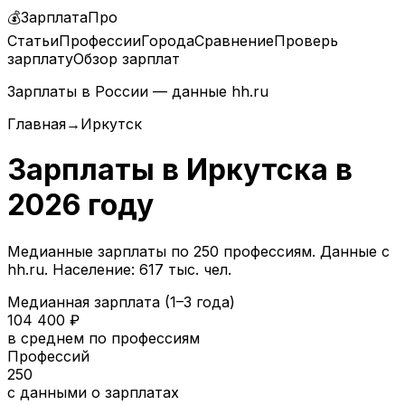
💰
ЗарплатаПро
Статьи
Профессии
Города
Сравнение
Проверь
зарплату
Обзор зарплат
Зарплаты в России — данные hh.ru
Главная
→
Иркутск
Зарплаты в
Иркутска
в
2026
году
Медианные зарплаты по
250
профессиям. Данные с
hh.ru.
Население: 617 тыс. чел.
Медианная зарплата (1–3 года)
104 400
₽
в среднем по профессиям
Профессий
250
с данными о зарплатах