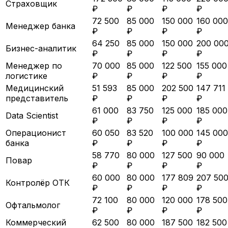
Страховщик
₽
₽
₽
₽
72 500
85 000
150 000
160 000
Менеджер банка
₽
₽
₽
₽
64 250
85 000
150 000
200 00
Бизнес-аналитик
₽
₽
₽
₽
Менеджер по
70 000
85 000
122 500
155 000
логистике
₽
₽
₽
₽
Медицинский
51 593
85 000
202 500
147 711
представитель
₽
₽
₽
₽
61 000
83 750
125 000
185 000
Data Scientist
₽
₽
₽
₽
Операционист
60 050
83 520
100 000
145 000
банка
₽
₽
₽
₽
58 770
80 000
127 500
90 000
Повар
₽
₽
₽
₽
60 000
80 000
177 809
207 50
Контролёр ОТК
₽
₽
₽
₽
72 100
80 000
120 000
178 500
Офтальмолог
₽
₽
₽
₽
Коммерческий
62 500
80 000
187 500
182 500