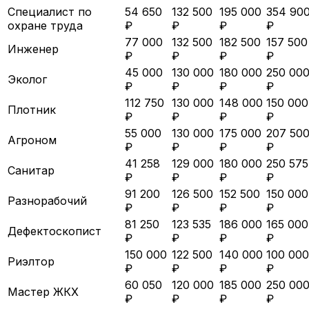
Специалист по
54 650
132 500
195 000
354 90
охране труда
₽
₽
₽
₽
77 000
132 500
182 500
157 500
Инженер
₽
₽
₽
₽
45 000
130 000
180 000
250 00
Эколог
₽
₽
₽
₽
112 750
130 000
148 000
150 000
Плотник
₽
₽
₽
₽
55 000
130 000
175 000
207 50
Агроном
₽
₽
₽
₽
41 258
129 000
180 000
250 575
Санитар
₽
₽
₽
₽
91 200
126 500
152 500
150 000
Разнорабочий
₽
₽
₽
₽
81 250
123 535
186 000
165 000
Дефектоскопист
₽
₽
₽
₽
150 000
122 500
140 000
100 000
Риэлтор
₽
₽
₽
₽
60 050
120 000
185 000
250 00
Мастер ЖКХ
₽
₽
₽
₽