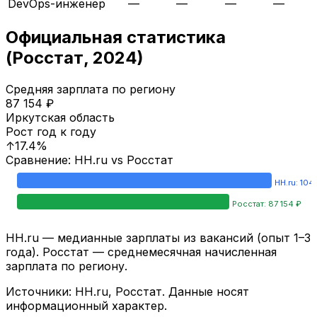
DevOps-инженер
—
—
—
—
Официальная статистика
(Росстат,
2024
)
Средняя зарплата по региону
87 154
₽
Иркутская область
Рост год к году
↑
17.4
%
Сравнение: HH.ru vs Росстат
HH.ru:
104
Росстат:
87 154
₽
HH.ru — медианные зарплаты из вакансий (опыт 1–3
года). Росстат — среднемесячная начисленная
зарплата по региону.
Источники: HH.ru, Росстат. Данные носят
информационный характер.