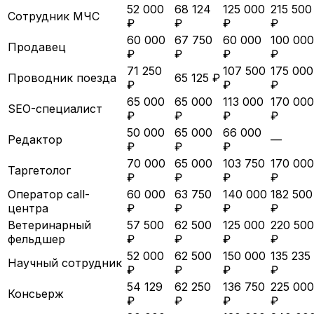
52 000
68 124
125 000
215 500
Сотрудник МЧС
₽
₽
₽
₽
60 000
67 750
60 000
100 000
Продавец
₽
₽
₽
₽
71 250
107 500
175 000
Проводник поезда
65 125 ₽
₽
₽
₽
65 000
65 000
113 000
170 000
SEO-специалист
₽
₽
₽
₽
50 000
65 000
66 000
Редактор
—
₽
₽
₽
70 000
65 000
103 750
170 000
Таргетолог
₽
₽
₽
₽
Оператор call-
60 000
63 750
140 000
182 500
центра
₽
₽
₽
₽
Ветеринарный
57 500
62 500
125 000
220 500
фельдшер
₽
₽
₽
₽
52 000
62 500
150 000
135 235
Научный сотрудник
₽
₽
₽
₽
54 129
62 250
136 750
225 000
Консьерж
₽
₽
₽
₽