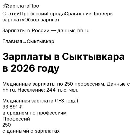
💰
ЗарплатаПро
Статьи
Профессии
Города
Сравнение
Проверь
зарплату
Обзор зарплат
Зарплаты в России — данные hh.ru
Главная
→
Сыктывкар
Зарплаты в
Сыктывкара
в
2026
году
Медианные зарплаты по
250
профессиям. Данные с
hh.ru.
Население: 244 тыс. чел.
Медианная зарплата (1–3 года)
93 891
₽
в среднем по профессиям
Профессий
250
с данными о зарплатах