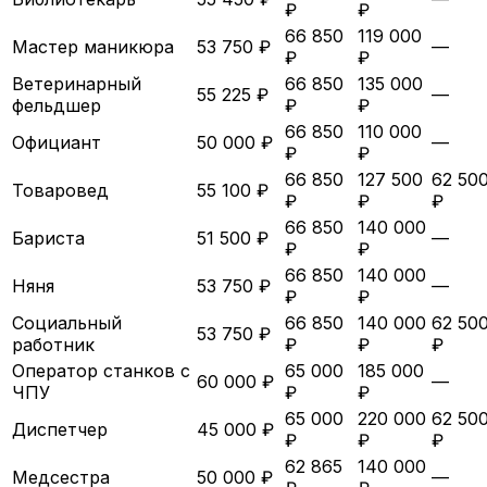
₽
₽
66 850
119 000
Мастер маникюра
53 750 ₽
—
₽
₽
Ветеринарный
66 850
135 000
55 225 ₽
—
фельдшер
₽
₽
66 850
110 000
Официант
50 000 ₽
—
₽
₽
66 850
127 500
62 50
Товаровед
55 100 ₽
₽
₽
₽
66 850
140 000
Бариста
51 500 ₽
—
₽
₽
66 850
140 000
Няня
53 750 ₽
—
₽
₽
Социальный
66 850
140 000
62 50
53 750 ₽
работник
₽
₽
₽
Оператор станков с
65 000
185 000
60 000 ₽
—
ЧПУ
₽
₽
65 000
220 000
62 50
Диспетчер
45 000 ₽
₽
₽
₽
62 865
140 000
Медсестра
50 000 ₽
—