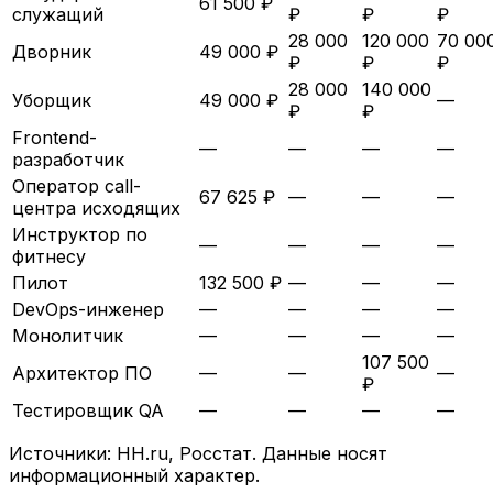
61 500 ₽
служащий
₽
₽
₽
28 000
120 000
70 00
Дворник
49 000 ₽
₽
₽
₽
28 000
140 000
Уборщик
49 000 ₽
—
₽
₽
Frontend-
—
—
—
—
разработчик
Оператор call-
67 625 ₽
—
—
—
центра исходящих
Инструктор по
—
—
—
—
фитнесу
Пилот
132 500 ₽
—
—
—
DevOps-инженер
—
—
—
—
Монолитчик
—
—
—
—
107 500
Архитектор ПО
—
—
—
₽
Тестировщик QA
—
—
—
—
Источники: HH.ru, Росстат. Данные носят
информационный характер.