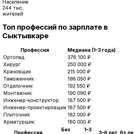
Население
244 тыс.
жителей
Топ профессий по зарплате в
Сыктывкаре
Профессия
Медиана (1–3 года)
Ортопед
376 100
₽
Хирург
250 000
₽
Крановщик
215 000
₽
Таможенник
196 050
₽
Отделочник
192 550
₽
Монтажник
190 090
₽
Инженер-конструктор
187 500
₽
Инженер-проектировщик
187 500
₽
Плиточник
182 000
₽
Арматурщик
180 000
₽
Без
1–3
Профессия
3–6 лет
6+ ле