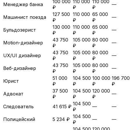
100 000
110 000
110 000
Менеджер банка
—
₽
₽
₽
127 500
110 000
65 000
Машинист поезда
—
₽
₽
₽
130 000
110 000
65 000
Бульдозерист
—
₽
₽
₽
43 750
105 000
80 000
Motion-дизайнер
—
₽
₽
₽
43 750
105 000
80 000
UX/UI дизайнер
—
₽
₽
₽
43 750
105 000
80 000
Веб-дизайнер
—
₽
₽
₽
51 000
104 500
100 000
196 700
Юрист
₽
₽
₽
₽
37 500
104 500
120 000
Адвокат
—
₽
₽
₽
104 500
Следователь
41 615 ₽
—
—
₽
104 500
Полицейский
5 234 ₽
—
—
₽
104 500
120 000