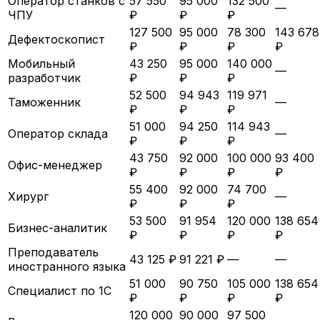
Оператор станков с
57 550
95 000
132 500
—
ЧПУ
₽
₽
₽
127 500
95 000
78 300
143 678
Дефектоскопист
₽
₽
₽
₽
Мобильный
43 250
95 000
140 000
—
разработчик
₽
₽
₽
52 500
94 943
119 971
Таможенник
—
₽
₽
₽
51 000
94 250
114 943
Оператор склада
—
₽
₽
₽
43 750
92 000
100 000
93 400
Офис-менеджер
₽
₽
₽
₽
55 400
92 000
74 700
Хирург
—
₽
₽
₽
53 500
91 954
120 000
138 654
Бизнес-аналитик
₽
₽
₽
₽
Преподаватель
43 125 ₽
91 221 ₽
—
—
иностранного языка
51 000
90 750
105 000
138 654
Специалист по 1С
₽
₽
₽
₽
120 000
90 000
97 500