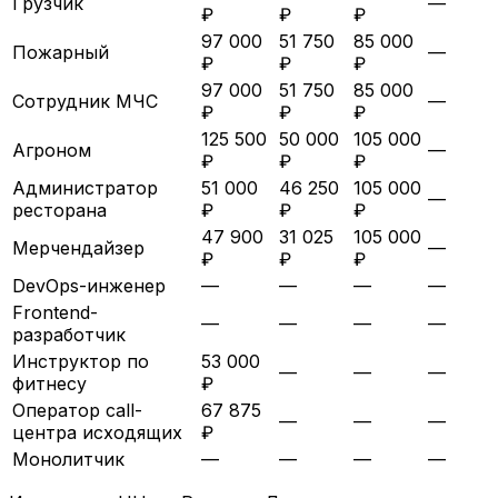
Грузчик
—
₽
₽
₽
97 000
51 750
85 000
Пожарный
—
₽
₽
₽
97 000
51 750
85 000
Сотрудник МЧС
—
₽
₽
₽
125 500
50 000
105 000
Агроном
—
₽
₽
₽
Администратор
51 000
46 250
105 000
—
ресторана
₽
₽
₽
47 900
31 025
105 000
Мерчендайзер
—
₽
₽
₽
DevOps-инженер
—
—
—
—
Frontend-
—
—
—
—
разработчик
Инструктор по
53 000
—
—
—
фитнесу
₽
Оператор call-
67 875
—
—
—
центра исходящих
₽
Монолитчик
—
—
—
—