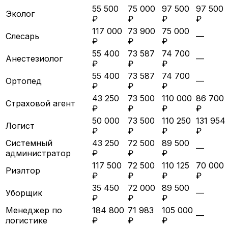
55 500
75 000
97 500
97 500
Эколог
₽
₽
₽
₽
117 000
73 900
75 000
Слесарь
—
₽
₽
₽
55 400
73 587
74 700
Анестезиолог
—
₽
₽
₽
55 400
73 587
74 700
Ортопед
—
₽
₽
₽
43 250
73 500
110 000
86 700
Страховой агент
₽
₽
₽
₽
50 000
73 500
110 250
131 954
Логист
₽
₽
₽
₽
Системный
43 250
72 500
89 500
—
администратор
₽
₽
₽
117 500
72 500
110 125
70 000
Риэлтор
₽
₽
₽
₽
35 450
72 000
89 500
Уборщик
—
₽
₽
₽
Менеджер по
184 800
71 983
105 000
—
логистике
₽
₽
₽