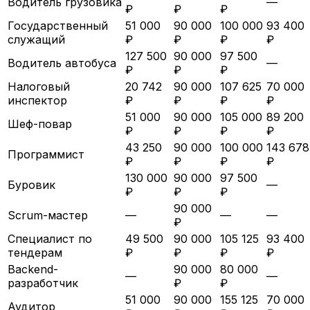
Водитель грузовика
—
₽
₽
₽
Государственный
51 000
90 000
100 000
93 400
служащий
₽
₽
₽
₽
127 500
90 000
97 500
Водитель автобуса
—
₽
₽
₽
Налоговый
20 742
90 000
107 625
70 000
инспектор
₽
₽
₽
₽
51 000
90 000
105 000
89 200
Шеф-повар
₽
₽
₽
₽
43 250
90 000
100 000
143 678
Программист
₽
₽
₽
₽
130 000
90 000
97 500
Буровик
—
₽
₽
₽
90 000
Scrum-мастер
—
—
—
₽
Специалист по
49 500
90 000
105 125
93 400
тендерам
₽
₽
₽
₽
Backend-
90 000
80 000
—
—
разработчик
₽
₽
51 000
90 000
155 125
70 000
Аудитор