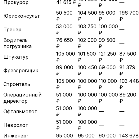
Прокурор
41 615 ₽
—
₽
₽
50 500
104 500
95 000
196 700
Юрисконсульт
₽
₽
₽
₽
53 000
103 750
100 000
Тренер
—
₽
₽
₽
Водитель
76 650
102 000
99 500
—
погрузчика
₽
₽
₽
105 000
101 500
121 250
87 500
Штукатур
₽
₽
₽
₽
89 000
100 450
69 600
81 379
Фрезеровщик
₽
₽
₽
₽
105 000
100 000
110 000
103 448
Строитель
₽
₽
₽
₽
Операционный
51 000
100 000
100 000
89 200
директор
₽
₽
₽
₽
51 000
100 000
Офтальмолог
—
—
₽
₽
51 000
100 000
Невролог
—
—
₽
₽
Инженер-
95 000
95 000
90 000
143 678