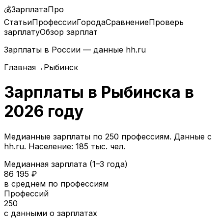
💰
ЗарплатаПро
Статьи
Профессии
Города
Сравнение
Проверь
зарплату
Обзор зарплат
Зарплаты в России — данные hh.ru
Главная
→
Рыбинск
Зарплаты в
Рыбинска
в
2026
году
Медианные зарплаты по
250
профессиям. Данные с
hh.ru.
Население: 185 тыс. чел.
Медианная зарплата (1–3 года)
86 195
₽
в среднем по профессиям
Профессий
250
с данными о зарплатах