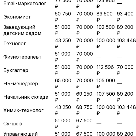
77 500
70 000
123 966
Email-маркетолог
—
₽
₽
₽
50 750
70 000
83 500
93 400
Экономист
₽
₽
₽
₽
Заведующий
51 000
70 000
102 500
89 200
детским садом
₽
₽
₽
₽
43 250
70 000
100 000
103 448
Технолог
₽
₽
₽
₽
51 000
70 000
Физиотерапевт
—
—
₽
₽
51 000
70 000
112 596
70 000
Бухгалтер
₽
₽
₽
₽
65 000
70 000
105 000
HR-менеджер
—
₽
₽
₽
51 000
69 250
107 500
89 200
Начальник склада
₽
₽
₽
₽
43 250
68 750
100 000
103 448
Химик-технолог
₽
₽
₽
₽
51 000
67 500
Су-шеф
—
—
₽
₽
Управляющий
51 000
67 500
100 000
89 200