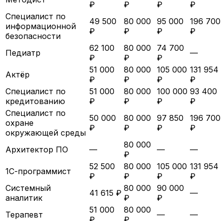
₽
₽
₽
₽
Специалист по
49 500
80 000
95 000
196 700
информационной
₽
₽
₽
₽
безопасности
62 100
80 000
74 700
Педиатр
—
₽
₽
₽
51 000
80 000
105 000
131 954
Актёр
₽
₽
₽
₽
Специалист по
51 000
80 000
100 000
93 400
кредитованию
₽
₽
₽
₽
Специалист по
50 000
80 000
97 850
196 700
охране
₽
₽
₽
₽
окружающей среды
80 000
Архитектор ПО
—
—
—
₽
52 500
80 000
105 000
131 954
1С-программист
₽
₽
₽
₽
Системный
80 000
90 000
41 615 ₽
—
аналитик
₽
₽
51 000
80 000
Терапевт
—
—
₽
₽