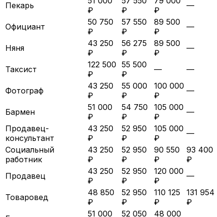
51 000
57 550
79 000
Пекарь
—
₽
₽
₽
50 750
57 550
89 500
Официант
—
₽
₽
₽
43 250
56 275
89 500
Няня
—
₽
₽
₽
122 500
55 500
Таксист
—
—
₽
₽
43 250
55 000
100 000
Фотограф
—
₽
₽
₽
51 000
54 750
105 000
Бармен
—
₽
₽
₽
Продавец-
43 250
52 950
105 000
—
консультант
₽
₽
₽
Социальный
43 250
52 950
90 550
93 400
работник
₽
₽
₽
₽
43 250
52 950
120 000
Продавец
—
₽
₽
₽
48 850
52 950
110 125
131 954
Товаровед
₽
₽
₽
₽
51 000
52 050
48 000