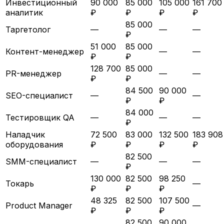
Инвестиционный
90 000
85 000
105 000
161 700
аналитик
₽
₽
₽
₽
85 000
Таргетолог
—
—
—
₽
51 000
85 000
Контент-менеджер
—
—
₽
₽
128 700
85 000
PR-менеджер
—
—
₽
₽
84 500
90 000
SEO-специалист
—
—
₽
₽
84 000
Тестировщик QA
—
—
—
₽
Наладчик
72 500
83 000
132 500
183 908
оборудования
₽
₽
₽
₽
82 500
SMM-специалист
—
—
—
₽
130 000
82 500
98 250
Токарь
—
₽
₽
₽
48 325
82 500
107 500
Product Manager
—
₽
₽
₽
82 500
90 000