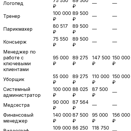
75 550
89 500
Логопед
—
—
₽
₽
100 000
89 500
Тренер
—
—
₽
₽
80 517
89 500
Парикмахер
—
—
₽
₽
75 550
89 500
Консьерж
—
—
₽
₽
Менеджер по
работе с
95 000
89 275
147 500
150 000
ключевыми
₽
₽
₽
₽
клиентами
55 000
89 275
110 000
150 000
Уборщик
₽
₽
₽
₽
Системный
100 000
88 025
87 500
—
администратор
₽
₽
₽
90 000
87 564
Медсестра
—
—
₽
₽
Финансовый
140 000
87 500
95 000
156 000
менеджер
₽
₽
₽
₽
109 000
86 250
118 750
Видеограф
—