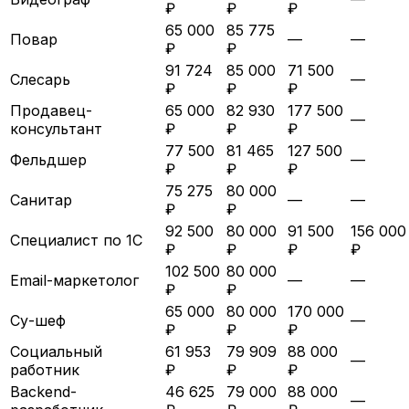
₽
₽
₽
65 000
85 775
Повар
—
—
₽
₽
91 724
85 000
71 500
Слесарь
—
₽
₽
₽
Продавец-
65 000
82 930
177 500
—
консультант
₽
₽
₽
77 500
81 465
127 500
Фельдшер
—
₽
₽
₽
75 275
80 000
Санитар
—
—
₽
₽
92 500
80 000
91 500
156 000
Специалист по 1С
₽
₽
₽
₽
102 500
80 000
Email-маркетолог
—
—
₽
₽
65 000
80 000
170 000
Су-шеф
—
₽
₽
₽
Социальный
61 953
79 909
88 000
—
работник
₽
₽
₽
Backend-
46 625
79 000
88 000
—