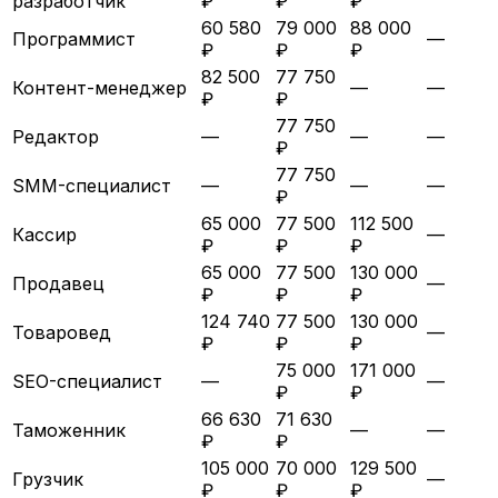
разработчик
₽
₽
₽
60 580
79 000
88 000
Программист
—
₽
₽
₽
82 500
77 750
Контент-менеджер
—
—
₽
₽
77 750
Редактор
—
—
—
₽
77 750
SMM-специалист
—
—
—
₽
65 000
77 500
112 500
Кассир
—
₽
₽
₽
65 000
77 500
130 000
Продавец
—
₽
₽
₽
124 740
77 500
130 000
Товаровед
—
₽
₽
₽
75 000
171 000
SEO-специалист
—
—
₽
₽
66 630
71 630
Таможенник
—
—
₽
₽
105 000
70 000
129 500
Грузчик
—
₽
₽
₽