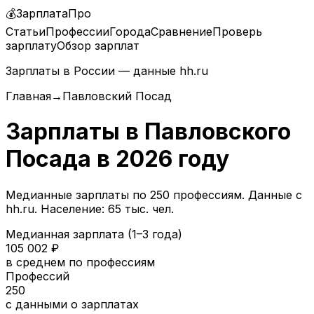
💰
ЗарплатаПро
Статьи
Профессии
Города
Сравнение
Проверь
зарплату
Обзор зарплат
Зарплаты в России — данные hh.ru
Главная
→
Павловский Посад
Зарплаты в
Павловского
Посада
в
2026
году
Медианные зарплаты по
250
профессиям. Данные с
hh.ru.
Население: 65 тыс. чел.
Медианная зарплата (1–3 года)
105 002
₽
в среднем по профессиям
Профессий
250
с данными о зарплатах