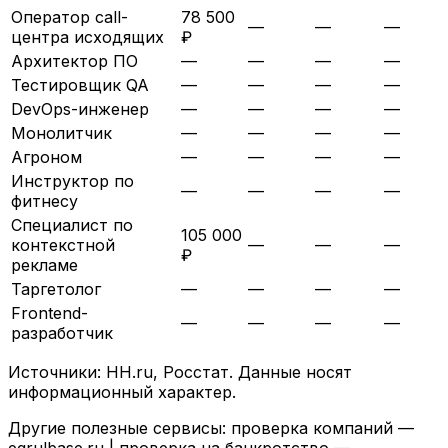
Оператор call-
78 500
—
—
—
центра исходящих
₽
Архитектор ПО
—
—
—
—
Тестировщик QA
—
—
—
—
DevOps-инженер
—
—
—
—
Монолитчик
—
—
—
—
Агроном
—
—
—
—
Инструктор по
—
—
—
—
фитнесу
Специалист по
105 000
контекстной
—
—
—
₽
рекламе
Таргетолог
—
—
—
—
Frontend-
—
—
—
—
разработчик
Источники: HH.ru, Росстат. Данные носят
информационный характер.
Другие полезные сервисы: проверка компаний —
egrulbase.ru
| проверка на банкротство —