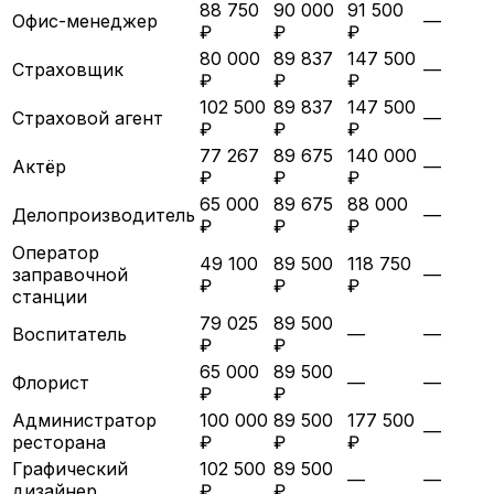
88 750
90 000
91 500
Офис-менеджер
—
₽
₽
₽
80 000
89 837
147 500
Страховщик
—
₽
₽
₽
102 500
89 837
147 500
Страховой агент
—
₽
₽
₽
77 267
89 675
140 000
Актёр
—
₽
₽
₽
65 000
89 675
88 000
Делопроизводитель
—
₽
₽
₽
Оператор
49 100
89 500
118 750
заправочной
—
₽
₽
₽
станции
79 025
89 500
Воспитатель
—
—
₽
₽
65 000
89 500
Флорист
—
—
₽
₽
Администратор
100 000
89 500
177 500
—
ресторана
₽
₽
₽
Графический
102 500
89 500
—
—
дизайнер
₽
₽