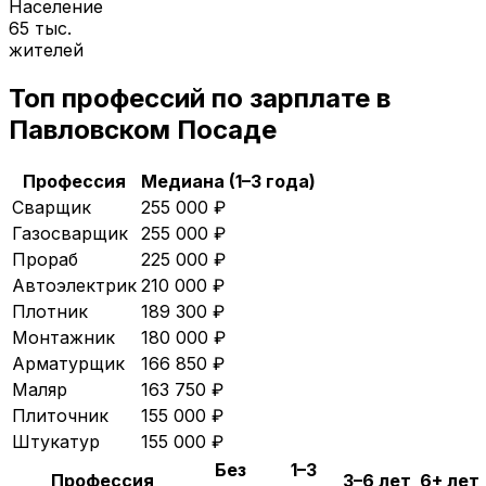
Население
65 тыс.
жителей
Топ профессий по зарплате в
Павловском Посаде
Профессия
Медиана (1–3 года)
Сварщик
255 000
₽
Газосварщик
255 000
₽
Прораб
225 000
₽
Автоэлектрик
210 000
₽
Плотник
189 300
₽
Монтажник
180 000
₽
Арматурщик
166 850
₽
Маляр
163 750
₽
Плиточник
155 000
₽
Штукатур
155 000
₽
Без
1–3
Профессия
3–6 лет
6+ лет