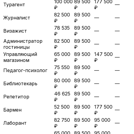
100 000
89 500
177 500
Турагент
—
₽
₽
₽
82 500
89 500
Журналист
—
—
₽
₽
78 535
89 500
Визажист
—
—
₽
₽
Администратор
82 500
89 500
—
—
гостиницы
₽
₽
Управляющий
65 000
89 500
147 500
—
магазином
₽
₽
₽
75 550
89 500
Педагог-психолог
—
—
₽
₽
80 000
89 500
Библиотекарь
—
—
₽
₽
46 625
89 500
Репетитор
—
—
₽
₽
52 500
89 500
177 500
Бармен
—
₽
₽
₽
82 750
89 500
95 000
Лаборант
—
₽
₽
₽
65 000
89 500
95 000