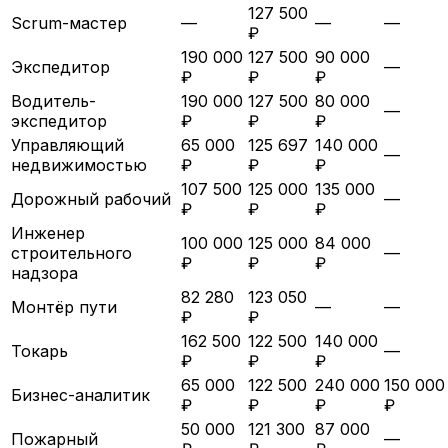
127 500
Scrum-мастер
—
—
—
₽
190 000
127 500
90 000
Экспедитор
—
₽
₽
₽
Водитель-
190 000
127 500
80 000
—
экспедитор
₽
₽
₽
Управляющий
65 000
125 697
140 000
—
недвижимостью
₽
₽
₽
107 500
125 000
135 000
Дорожный рабочий
—
₽
₽
₽
Инженер
100 000
125 000
84 000
строительного
—
₽
₽
₽
надзора
82 280
123 050
Монтёр пути
—
—
₽
₽
162 500
122 500
140 000
Токарь
—
₽
₽
₽
65 000
122 500
240 000
150 000
Бизнес-аналитик
₽
₽
₽
₽
50 000
121 300
87 000
Пожарный
—