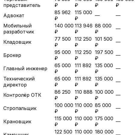
представитель
₽
₽
₽
₽
85 962
115 000
Адвокат
—
—
₽
₽
Мобильный
140 000
113 946
88 000
—
разработчик
₽
₽
₽
77 500
112 250
101 500
Кладовщик
—
₽
₽
₽
95 000
112 250
197 500
Брокер
—
₽
₽
₽
65 000
111 892
135 000
Главный инженер
—
₽
₽
₽
Технический
65 000
111 892
135 000
—
директор
₽
₽
₽
86 250
110 888
100 000
Контролёр ОТК
—
₽
₽
₽
100 000
110 000
85 000
Стропальщик
—
₽
₽
₽
115 000
110 000
175 000
Крановщик
—
₽
₽
₽
122 500
110 000
180 000
Каменщик
—