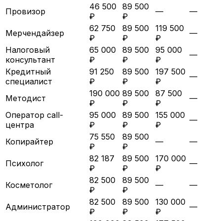
46 500
89 500
Провизор
—
—
₽
₽
62 750
89 500
119 500
Мерчендайзер
—
₽
₽
₽
Налоговый
65 000
89 500
95 000
—
консультант
₽
₽
₽
Кредитный
91 250
89 500
197 500
—
специалист
₽
₽
₽
190 000
89 500
87 500
Методист
—
₽
₽
₽
Оператор call-
95 000
89 500
155 000
—
центра
₽
₽
₽
75 550
89 500
Копирайтер
—
—
₽
₽
82 187
89 500
170 000
Психолог
—
₽
₽
₽
82 500
89 500
Косметолог
—
—
₽
₽
82 500
89 500
130 000
Администратор
—
₽
₽
₽