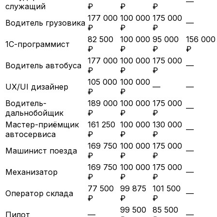
—
служащий
₽
₽
₽
177 000
100 000
175 000
Водитель грузовика
—
₽
₽
₽
82 500
100 000
95 000
156 000
1С-программист
₽
₽
₽
₽
177 000
100 000
175 000
Водитель автобуса
—
₽
₽
₽
105 000
100 000
UX/UI дизайнер
—
—
₽
₽
Водитель-
189 000
100 000
175 000
—
дальнобойщик
₽
₽
₽
Мастер-приёмщик
161 250
100 000
130 000
—
автосервиса
₽
₽
₽
169 750
100 000
175 000
Машинист поезда
—
₽
₽
₽
169 750
100 000
175 000
Механизатор
—
₽
₽
₽
77 500
99 875
101 500
Оператор склада
—
₽
₽
₽
99 500
85 500
Пилот
—
—