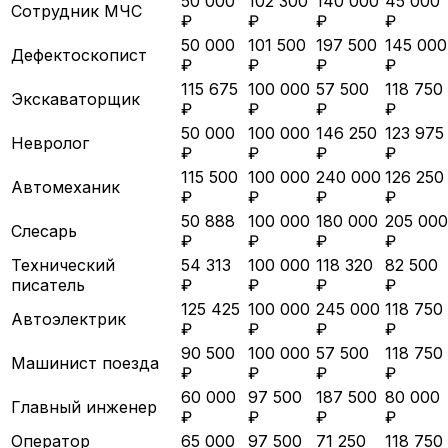
50 000
102 300
140 000
45 000
Сотрудник МЧС
₽
₽
₽
₽
50 000
101 500
197 500
145 000
Дефектоскопист
₽
₽
₽
₽
115 675
100 000
57 500
118 750
Экскаваторщик
₽
₽
₽
₽
50 000
100 000
146 250
123 975
Невролог
₽
₽
₽
₽
115 500
100 000
240 000
126 250
Автомеханик
₽
₽
₽
₽
50 888
100 000
180 000
205 000
Слесарь
₽
₽
₽
₽
Технический
54 313
100 000
118 320
82 500
писатель
₽
₽
₽
₽
125 425
100 000
245 000
118 750
Автоэлектрик
₽
₽
₽
₽
90 500
100 000
57 500
118 750
Машинист поезда
₽
₽
₽
₽
60 000
97 500
187 500
80 000
Главный инженер
₽
₽
₽
₽
Оператор
65 000
97 500
71 250
118 750