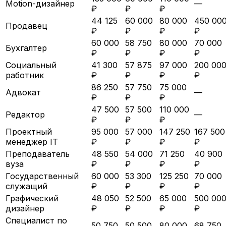
Motion-дизайнер
—
₽
₽
₽
44 125
60 000
80 000
450 00
Продавец
₽
₽
₽
₽
60 000
58 750
80 000
70 000
Бухгалтер
₽
₽
₽
₽
Социальный
41 300
57 875
97 000
200 00
работник
₽
₽
₽
₽
86 250
57 750
75 000
Адвокат
—
₽
₽
₽
47 500
57 500
110 000
Редактор
—
₽
₽
₽
Проектный
95 000
57 000
147 250
167 500
менеджер IT
₽
₽
₽
₽
Преподаватель
48 550
54 000
71 250
40 900
вуза
₽
₽
₽
₽
Государственный
60 000
53 300
125 250
70 000
служащий
₽
₽
₽
₽
Графический
48 050
52 500
65 000
500 00
дизайнер
₽
₽
₽
₽
Специалист по
50 750
50 500
80 000
68 750