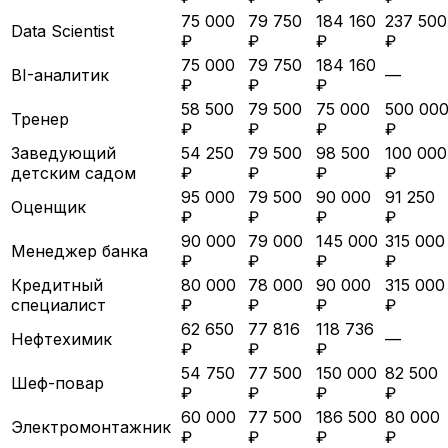
75 000
79 750
184 160
237 500
Data Scientist
₽
₽
₽
₽
75 000
79 750
184 160
BI-аналитик
—
₽
₽
₽
58 500
79 500
75 000
500 00
Тренер
₽
₽
₽
₽
Заведующий
54 250
79 500
98 500
100 000
детским садом
₽
₽
₽
₽
95 000
79 500
90 000
91 250
Оценщик
₽
₽
₽
₽
90 000
79 000
145 000
315 000
Менеджер банка
₽
₽
₽
₽
Кредитный
80 000
78 000
90 000
315 000
специалист
₽
₽
₽
₽
62 650
77 816
118 736
Нефтехимик
—
₽
₽
₽
54 750
77 500
150 000
82 500
Шеф-повар
₽
₽
₽
₽
60 000
77 500
186 500
80 000
Электромонтажник
₽
₽
₽
₽