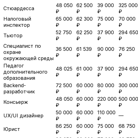
48 050
62 500
39 000
325 000
Стюардесса
₽
₽
₽
₽
Налоговый
65 000
62 300
75 000
70 000
инспектор
₽
₽
₽
₽
52 750
62 250
37 900
294 65
Тьютор
₽
₽
₽
₽
Специалист по
36 500
61 539
90 000
76 250
охране
₽
₽
₽
₽
окружающей среды
Педагог
48 025
61 000
37 900
294 65
дополнительного
₽
₽
₽
₽
образования
Backend-
72 500
60 000
80 000
300 00
разработчик
₽
₽
₽
₽
48 050
60 000
220 000
500 00
Консьерж
₽
₽
₽
₽
50 000
60 000
110 000
UX/UI дизайнер
—
₽
₽
₽
86 250
60 000
75 000
68 750
Юрист
₽
₽
₽
₽