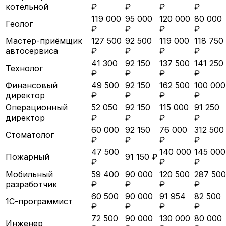
котельной
₽
₽
₽
₽
119 000
95 000
120 000
80 000
Геолог
₽
₽
₽
₽
Мастер-приёмщик
127 500
92 500
119 000
118 750
автосервиса
₽
₽
₽
₽
41 300
92 150
137 500
141 250
Технолог
₽
₽
₽
₽
Финансовый
49 500
92 150
162 500
100 000
директор
₽
₽
₽
₽
Операционный
52 050
92 150
115 000
91 250
директор
₽
₽
₽
₽
60 000
92 150
76 000
312 500
Стоматолог
₽
₽
₽
₽
47 500
140 000
145 000
Пожарный
91 150 ₽
₽
₽
₽
Мобильный
59 400
90 000
120 500
287 500
разработчик
₽
₽
₽
₽
60 500
90 000
91 954
82 500
1С-программист
₽
₽
₽
₽
72 500
90 000
130 000
80 000
Инженер