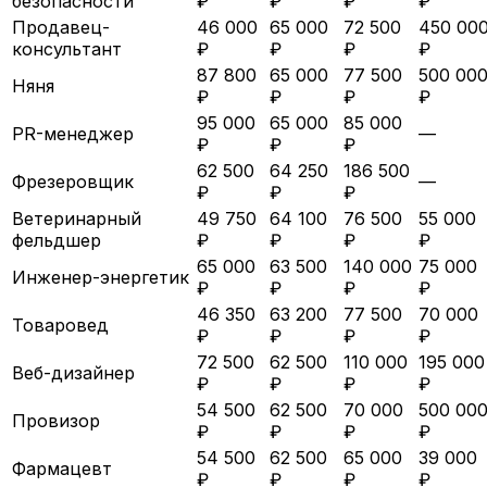
безопасности
₽
₽
₽
₽
Продавец-
46 000
65 000
72 500
450 00
консультант
₽
₽
₽
₽
87 800
65 000
77 500
500 00
Няня
₽
₽
₽
₽
95 000
65 000
85 000
PR-менеджер
—
₽
₽
₽
62 500
64 250
186 500
Фрезеровщик
—
₽
₽
₽
Ветеринарный
49 750
64 100
76 500
55 000
фельдшер
₽
₽
₽
₽
65 000
63 500
140 000
75 000
Инженер-энергетик
₽
₽
₽
₽
46 350
63 200
77 500
70 000
Товаровед
₽
₽
₽
₽
72 500
62 500
110 000
195 000
Веб-дизайнер
₽
₽
₽
₽
54 500
62 500
70 000
500 00
Провизор
₽
₽
₽
₽
54 500
62 500
65 000
39 000
Фармацевт
₽
₽
₽
₽