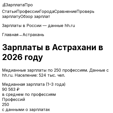
💰
ЗарплатаПро
Статьи
Профессии
Города
Сравнение
Проверь
зарплату
Обзор зарплат
Зарплаты в России — данные hh.ru
Главная
→
Астрахань
Зарплаты в
Астрахани
в
2026
году
Медианные зарплаты по
250
профессиям. Данные с
hh.ru.
Население: 524 тыс. чел.
Медианная зарплата (1–3 года)
90 563
₽
в среднем по профессиям
Профессий
250
с данными о зарплатах