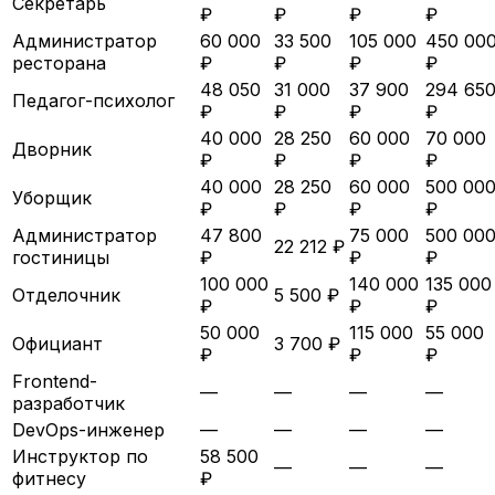
Секретарь
₽
₽
₽
₽
Администратор
60 000
33 500
105 000
450 00
ресторана
₽
₽
₽
₽
48 050
31 000
37 900
294 65
Педагог-психолог
₽
₽
₽
₽
40 000
28 250
60 000
70 000
Дворник
₽
₽
₽
₽
40 000
28 250
60 000
500 00
Уборщик
₽
₽
₽
₽
Администратор
47 800
75 000
500 00
22 212 ₽
гостиницы
₽
₽
₽
100 000
140 000
135 000
Отделочник
5 500 ₽
₽
₽
₽
50 000
115 000
55 000
Официант
3 700 ₽
₽
₽
₽
Frontend-
—
—
—
—
разработчик
DevOps-инженер
—
—
—
—
Инструктор по
58 500
—
—
—
фитнесу
₽