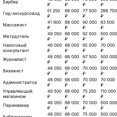
Барбер
₽
₽
₽
₽
51 250
68 000
77 500
288 750
Гид-экскурсовод
₽
₽
₽
₽
41 900
68 000
90 000
63 500
Массажист
₽
₽
₽
₽
49 050
68 000
92 500
500 00
Метрдотель
₽
₽
₽
₽
Налоговый
46 000
68 000
65 000
70 000
консультант
₽
₽
₽
₽
48 050
68 000
97 500
500 00
Журналист
₽
₽
₽
₽
48 050
68 000
70 000
500 00
Визажист
₽
₽
₽
₽
48 050
68 000
70 000
70 000
Администратор
₽
₽
₽
₽
Управляющий
49 500
68 000
75 250
110 000
магазином
₽
₽
₽
₽
48 050
68 000
70 000
500 00
Парикмахер
₽
₽
₽
₽
48 050
68 000
75 000
500 00
Библиотекарь