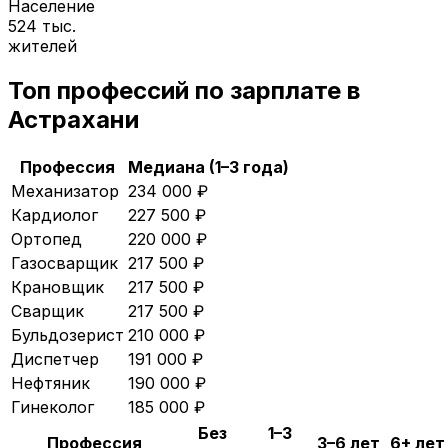
Население
524 тыс.
жителей
Топ профессий по зарплате в
Астрахани
Профессия
Медиана (1–3 года)
Механизатор
234 000
₽
Кардиолог
227 500
₽
Ортопед
220 000
₽
Газосварщик
217 500
₽
Крановщик
217 500
₽
Сварщик
217 500
₽
Бульдозерист
210 000
₽
Диспетчер
191 000
₽
Нефтяник
190 000
₽
Гинеколог
185 000
₽
Без
1–3
Профессия
3–6 лет
6+ лет