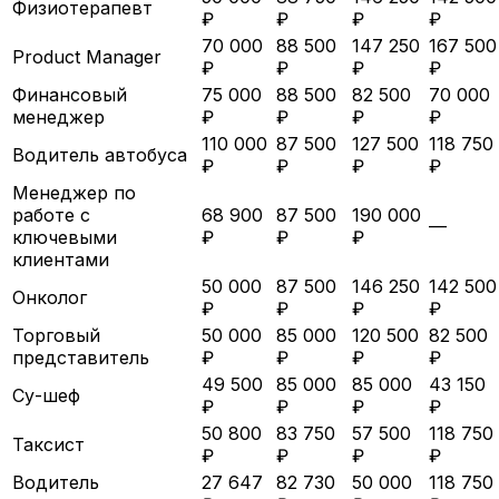
Физиотерапевт
₽
₽
₽
₽
70 000
88 500
147 250
167 500
Product Manager
₽
₽
₽
₽
Финансовый
75 000
88 500
82 500
70 000
менеджер
₽
₽
₽
₽
110 000
87 500
127 500
118 750
Водитель автобуса
₽
₽
₽
₽
Менеджер по
работе с
68 900
87 500
190 000
—
ключевыми
₽
₽
₽
клиентами
50 000
87 500
146 250
142 500
Онколог
₽
₽
₽
₽
Торговый
50 000
85 000
120 500
82 500
представитель
₽
₽
₽
₽
49 500
85 000
85 000
43 150
Су-шеф
₽
₽
₽
₽
50 800
83 750
57 500
118 750
Таксист
₽
₽
₽
₽
Водитель
27 647
82 730
50 000
118 750