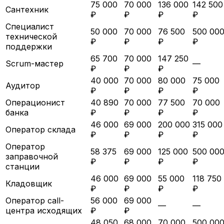
75 000
70 000
136 000
142 500
Сантехник
₽
₽
₽
₽
Специалист
50 000
70 000
76 500
500 00
технической
₽
₽
₽
₽
поддержки
65 700
70 000
147 250
Scrum-мастер
—
₽
₽
₽
40 000
70 000
80 000
75 000
Аудитор
₽
₽
₽
₽
Операционист
40 890
70 000
77 500
70 000
банка
₽
₽
₽
₽
46 000
69 000
200 000
315 000
Оператор склада
₽
₽
₽
₽
Оператор
58 375
69 000
125 000
500 00
заправочной
₽
₽
₽
₽
станции
46 000
69 000
55 000
118 750
Кладовщик
₽
₽
₽
₽
Оператор call-
56 000
69 000
—
—
центра исходящих
₽
₽
48 050
68 000
70 000
500 00