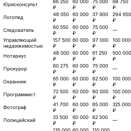
86 250
60 000
75 000
68 750
Юрисконсульт
₽
₽
₽
₽
48 050
60 000
37 900
294 65
Логопед
₽
₽
₽
₽
60 550
60 000
75 000
Следователь
—
₽
₽
₽
Управляющий
157 500
60 000
97 000
100 000
недвижимостью
₽
₽
₽
₽
48 000
60 000
61 250
500 00
Нотариус
₽
₽
₽
₽
60 275
60 000
75 000
Прокурор
—
₽
₽
₽
65 000
60 000
82 500
100 000
Охранник
₽
₽
₽
₽
72 500
60 000
80 000
100 000
Программист
₽
₽
₽
₽
41 700
60 000
85 000
325 000
Фотограф
₽
₽
₽
₽
33 500
60 000
82 500
Полицейский
—
₽
₽
₽
135 000
60 000
110 000