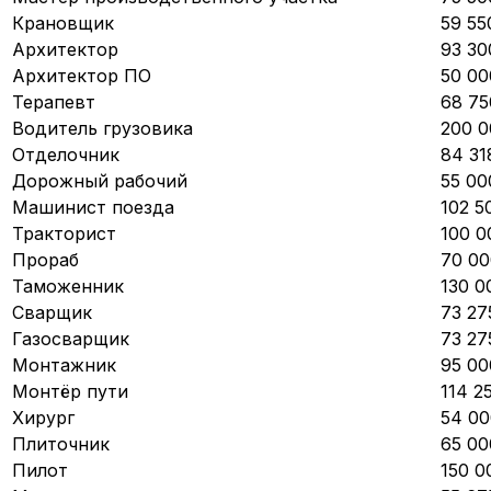
Крановщик
59 55
Архитектор
93 30
Архитектор ПО
50 00
Терапевт
68 75
Водитель грузовика
200 0
Отделочник
84 31
Дорожный рабочий
55 00
Машинист поезда
102 5
Тракторист
100 0
Прораб
70 00
Таможенник
130 0
Сварщик
73 27
Газосварщик
73 27
Монтажник
95 00
Монтёр пути
114 2
Хирург
54 00
Плиточник
65 00
Пилот
150 0