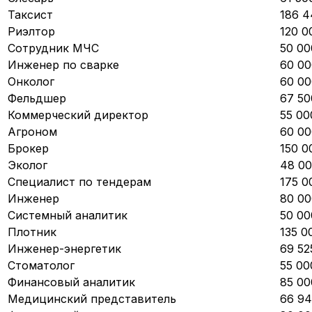
Таксист
186 4
Риэлтор
120 0
Сотрудник МЧС
50 00
Инженер по сварке
60 00
Онколог
60 00
Фельдшер
67 50
Коммерческий директор
55 00
Агроном
60 00
Брокер
150 0
Эколог
48 00
Специалист по тендерам
175 0
Инженер
80 00
Системный аналитик
50 00
Плотник
135 0
Инженер-энергетик
69 52
Стоматолог
55 00
Финансовый аналитик
85 00
Медицинский представитель
66 94