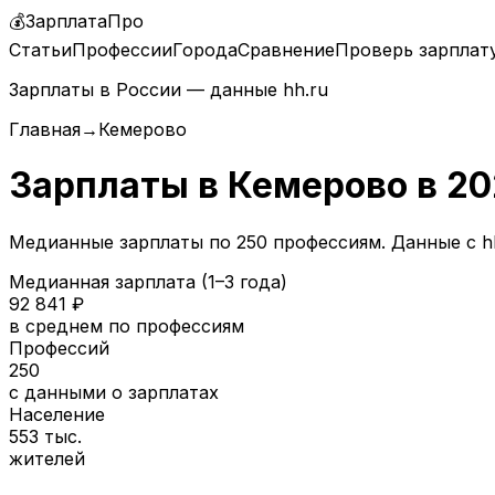
💰
ЗарплатаПро
Статьи
Профессии
Города
Сравнение
Проверь зарплат
Зарплаты в России — данные hh.ru
Главная
→
Кемерово
Зарплаты в
Кемерово
в
20
Медианные зарплаты по
250
профессиям. Данные с hh
Медианная зарплата (1–3 года)
92 841
₽
в среднем по профессиям
Профессий
250
с данными о зарплатах
Население
553 тыс.
жителей