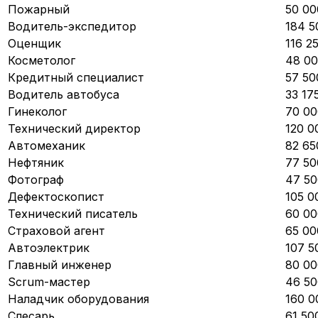
Пожарный
50 00
Водитель-экспедитор
184 5
Оценщик
116 2
Косметолог
48 00
Кредитный специалист
57 50
Водитель автобуса
33 17
Гинеколог
70 00
Технический директор
120 0
Автомеханик
82 65
Нефтяник
77 50
Фотограф
47 50
Дефектоскопист
105 0
Технический писатель
60 00
Страховой агент
65 00
Автоэлектрик
107 5
Главный инженер
80 00
Scrum-мастер
46 50
Наладчик оборудования
160 0
Слесарь
61 50