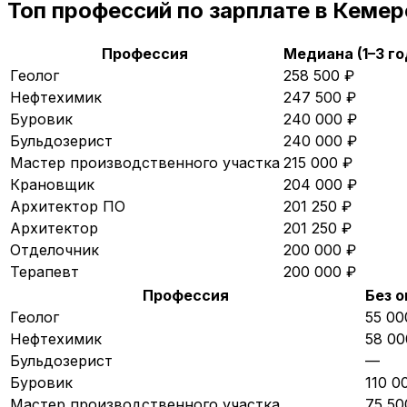
Топ профессий по зарплате в
Кемер
Профессия
Медиана (1–3 го
Геолог
258 500
₽
Нефтехимик
247 500
₽
Буровик
240 000
₽
Бульдозерист
240 000
₽
Мастер производственного участка
215 000
₽
Крановщик
204 000
₽
Архитектор ПО
201 250
₽
Архитектор
201 250
₽
Отделочник
200 000
₽
Терапевт
200 000
₽
Профессия
Без 
Геолог
55 00
Нефтехимик
58 00
Бульдозерист
—
Буровик
110 0
Мастер производственного участка
75 50