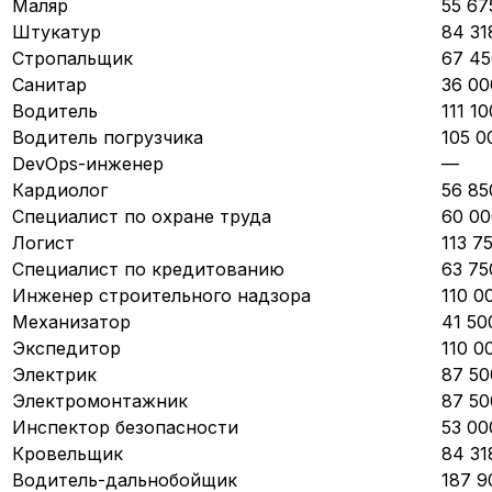
Маляр
55 67
Штукатур
84 31
Стропальщик
67 45
Санитар
36 00
Водитель
111 10
Водитель погрузчика
105 0
DevOps-инженер
—
Кардиолог
56 85
Специалист по охране труда
60 00
Логист
113 7
Специалист по кредитованию
63 75
Инженер строительного надзора
110 0
Механизатор
41 50
Экспедитор
110 0
Электрик
87 50
Электромонтажник
87 50
Инспектор безопасности
53 00
Кровельщик
84 31
Водитель-дальнобойщик
187 9