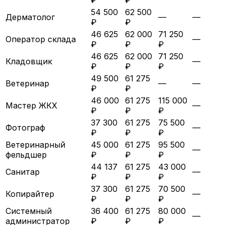
54 500
62 500
Дерматолог
—
—
₽
₽
46 625
62 000
71 250
Оператор склада
—
₽
₽
₽
46 625
62 000
71 250
Кладовщик
—
₽
₽
₽
49 500
61 275
Ветеринар
—
—
₽
₽
46 000
61 275
115 000
Мастер ЖКХ
—
₽
₽
₽
37 300
61 275
75 500
Фотограф
—
₽
₽
₽
Ветеринарный
45 000
61 275
95 500
—
фельдшер
₽
₽
₽
44 137
61 275
43 000
Санитар
—
₽
₽
₽
37 300
61 275
70 500
Копирайтер
—
₽
₽
₽
Системный
36 400
61 275
80 000
—
администратор
₽
₽
₽