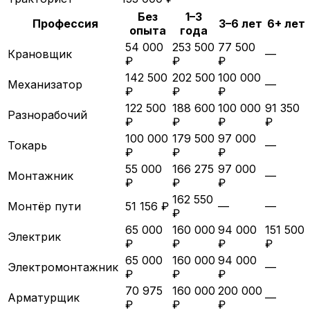
Без
1–3
Профессия
3–6 лет
6+ лет
опыта
года
54 000
253 500
77 500
Крановщик
—
₽
₽
₽
142 500
202 500
100 000
Механизатор
—
₽
₽
₽
122 500
188 600
100 000
91 350
Разнорабочий
₽
₽
₽
₽
100 000
179 500
97 000
Токарь
—
₽
₽
₽
55 000
166 275
97 000
Монтажник
—
₽
₽
₽
162 550
Монтёр пути
51 156 ₽
—
—
₽
65 000
160 000
94 000
151 500
Электрик
₽
₽
₽
₽
65 000
160 000
94 000
Электромонтажник
—
₽
₽
₽
70 975
160 000
200 000
Арматурщик
—
₽
₽
₽