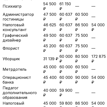
54 500
61 150
Психиатр
—
—
₽
₽
Администратор
47 500
60 637
60 500
—
гостиницы
₽
₽
₽
Налоговый
46 625
60 637
86 500
54 000
консультант
₽
₽
₽
₽
Графический
49 500
60 637
75 500
—
дизайнер
₽
₽
₽
45 200
60 637
75 500
Флорист
—
₽
₽
₽
60 000
80 500
172 875
Уборщик
31 139 ₽
₽
₽
₽
45 000
60 000
60 500
Метрдотель
—
₽
₽
₽
Операционист
45 400
60 000
90 000
54 000
банка
₽
₽
₽
₽
Педагог
40 000
59 900
дополнительного
—
—
₽
₽
образования
Налоговый
45 000
59 800
86 500
54 000