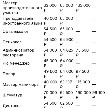
Мастер
63 000
65 000
165 000
производственного
—
₽
₽
₽
участка
Преподаватель
40 000
65 000
—
—
иностранного языка
₽
₽
54 500
65 000
Офтальмолог
—
—
₽
₽
54 500
64 900
Психолог
—
—
₽
₽
Администратор
54 000
64 625
75 500
—
ресторана
₽
₽
₽
45 000
64 000
PR-менеджер
—
—
₽
₽
49 600
64 000
87 500
Повар
—
₽
₽
₽
40 000
63 137
115 000
Мастер маникюра
—
₽
₽
₽
70 000
62 500
190 000
96 100
Штукатур
₽
₽
₽
₽
54 500
62 500
Диетолог
—
—
₽
₽