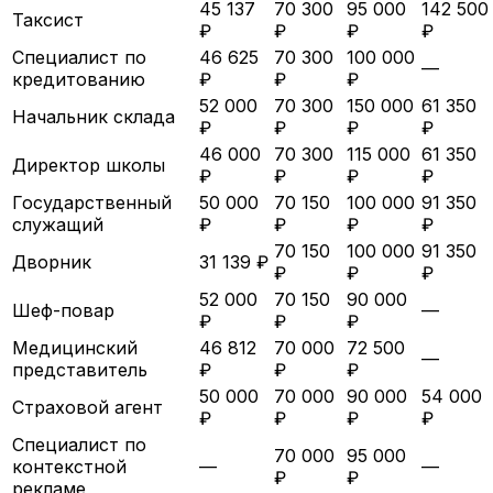
45 137
70 300
95 000
142 500
Таксист
₽
₽
₽
₽
Специалист по
46 625
70 300
100 000
—
кредитованию
₽
₽
₽
52 000
70 300
150 000
61 350
Начальник склада
₽
₽
₽
₽
46 000
70 300
115 000
61 350
Директор школы
₽
₽
₽
₽
Государственный
50 000
70 150
100 000
91 350
служащий
₽
₽
₽
₽
70 150
100 000
91 350
Дворник
31 139 ₽
₽
₽
₽
52 000
70 150
90 000
Шеф-повар
—
₽
₽
₽
Медицинский
46 812
70 000
72 500
—
представитель
₽
₽
₽
50 000
70 000
90 000
54 000
Страховой агент
₽
₽
₽
₽
Специалист по
70 000
95 000
контекстной
—
—
₽
₽
рекламе