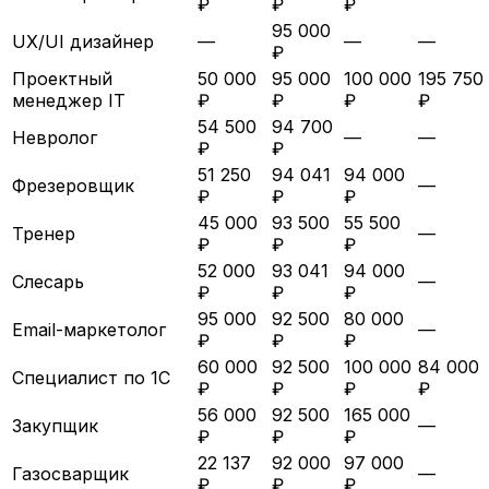
₽
₽
₽
95 000
UX/UI дизайнер
—
—
—
₽
Проектный
50 000
95 000
100 000
195 750
менеджер IT
₽
₽
₽
₽
54 500
94 700
Невролог
—
—
₽
₽
51 250
94 041
94 000
Фрезеровщик
—
₽
₽
₽
45 000
93 500
55 500
Тренер
—
₽
₽
₽
52 000
93 041
94 000
Слесарь
—
₽
₽
₽
95 000
92 500
80 000
Email-маркетолог
—
₽
₽
₽
60 000
92 500
100 000
84 000
Специалист по 1С
₽
₽
₽
₽
56 000
92 500
165 000
Закупщик
—
₽
₽
₽
22 137
92 000
97 000
Газосварщик
—
₽
₽
₽