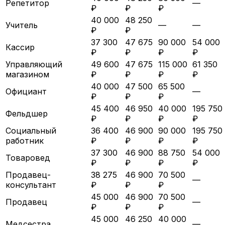
Репетитор
—
₽
₽
₽
40 000
48 250
Учитель
—
—
₽
₽
37 300
47 675
90 000
54 000
Кассир
₽
₽
₽
₽
Управляющий
49 600
47 675
115 000
61 350
магазином
₽
₽
₽
₽
40 000
47 500
65 500
Официант
—
₽
₽
₽
45 400
46 950
40 000
195 750
Фельдшер
₽
₽
₽
₽
Социальный
36 400
46 900
90 000
195 750
работник
₽
₽
₽
₽
37 300
46 900
88 750
54 000
Товаровед
₽
₽
₽
₽
Продавец-
38 275
46 900
70 500
—
консультант
₽
₽
₽
45 000
46 900
70 500
Продавец
—
₽
₽
₽
45 000
46 250
40 000
Медсестра
—