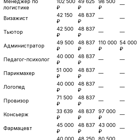
Менеджер по
102 500
49 625
98 500
—
логистике
₽
₽
₽
42 150
48 837
Визажист
—
—
₽
₽
42 500
48 837
Тьютор
—
—
₽
₽
49 500
48 837
110 000
54 000
Администратор
₽
₽
₽
₽
40 000
48 837
Педагог-психолог
—
—
₽
₽
51 000
48 837
Парикмахер
—
—
₽
₽
40 000
48 837
Логопед
—
—
₽
₽
71 500
48 837
Провизор
—
—
₽
₽
33 639
48 837
97 000
Консьерж
—
₽
₽
₽
45 000
48 837
43 000
Фармацевт
—
₽
₽
₽
40 000
48 250
80 500