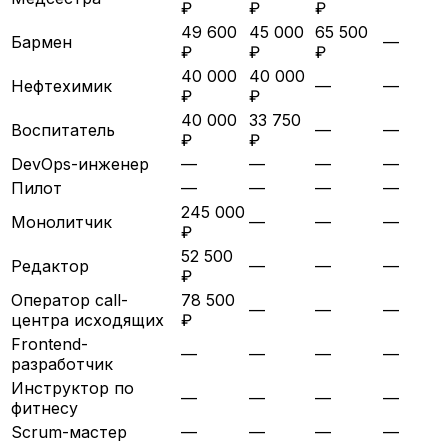
₽
₽
₽
49 600
45 000
65 500
Бармен
—
₽
₽
₽
40 000
40 000
Нефтехимик
—
—
₽
₽
40 000
33 750
Воспитатель
—
—
₽
₽
DevOps-инженер
—
—
—
—
Пилот
—
—
—
—
245 000
Монолитчик
—
—
—
₽
52 500
Редактор
—
—
—
₽
Оператор call-
78 500
—
—
—
центра исходящих
₽
Frontend-
—
—
—
—
разработчик
Инструктор по
—
—
—
—
фитнесу
Scrum-мастер
—
—
—
—