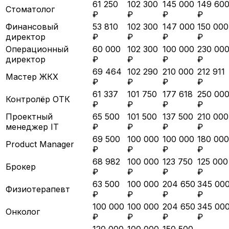
61 250
102 300
145 000
149 60
Стоматолог
₽
₽
₽
₽
Финансовый
53 810
102 300
147 000
150 000
директор
₽
₽
₽
₽
Операционный
60 000
102 300
100 000
230 00
директор
₽
₽
₽
₽
69 464
102 290
210 000
212 911
Мастер ЖКХ
₽
₽
₽
₽
61 337
101 750
177 618
250 00
Контролёр ОТК
₽
₽
₽
₽
Проектный
65 500
101 500
137 500
210 000
менеджер IT
₽
₽
₽
₽
69 500
100 000
100 000
180 000
Product Manager
₽
₽
₽
₽
68 982
100 000
123 750
125 000
Брокер
₽
₽
₽
₽
63 500
100 000
204 650
345 00
Физиотерапевт
₽
₽
₽
₽
100 000
100 000
204 650
345 00
Онколог
₽
₽
₽
₽
120 000
100 000
150 500