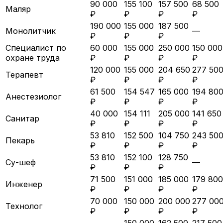
90 000
155 100
157 500
68 500
Маляр
₽
₽
₽
₽
190 000
155 000
187 500
Монолитчик
—
₽
₽
₽
Специалист по
60 000
155 000
250 000
150 000
охране труда
₽
₽
₽
₽
120 000
155 000
204 650
277 50
Терапевт
₽
₽
₽
₽
61 500
154 547
165 000
194 80
Анестезиолог
₽
₽
₽
₽
40 000
154 111
205 000
141 650
Санитар
₽
₽
₽
₽
53 810
152 500
104 750
243 50
Пекарь
₽
₽
₽
₽
53 810
152 100
128 750
Су-шеф
—
₽
₽
₽
71 500
151 000
185 000
179 800
Инженер
₽
₽
₽
₽
70 000
150 000
200 000
277 00
Технолог
₽
₽
₽
₽
150 000
162 500
217 500