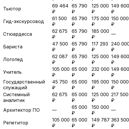
69 464
65 790
125 000
149 60
Тьютор
₽
₽
₽
₽
61 500
65 790
175 000
150 000
Гид-экскурсовод
₽
₽
₽
₽
62 675
65 790
185 000
Стюардесса
—
₽
₽
₽
47 500
65 790
117 293
240 00
Бариста
₽
₽
₽
₽
62 087
65 790
125 000
149 60
Логопед
₽
₽
₽
₽
105 000
65 000
232 000
149 60
Учитель
₽
₽
₽
₽
Государственный
45 750
65 000
195 000
150 000
служащий
₽
₽
₽
₽
Системный
62 675
65 000
125 000
217 500
аналитик
₽
₽
₽
₽
65 000
150 000
Архитектор ПО
—
—
₽
₽
105 000
65 000
149 787
363 500
Репетитор
₽
₽
₽
₽