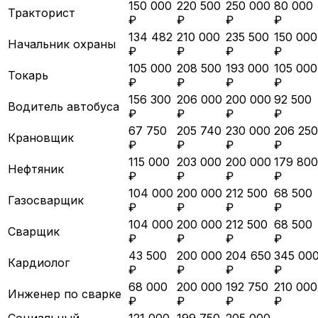
150 000
220 500
250 000
80 000
Тракторист
₽
₽
₽
₽
134 482
210 000
235 500
150 000
Начальник охраны
₽
₽
₽
₽
105 000
208 500
193 000
105 000
Токарь
₽
₽
₽
₽
156 300
206 000
200 000
92 500
Водитель автобуса
₽
₽
₽
₽
67 750
205 740
230 000
206 250
Крановщик
₽
₽
₽
₽
115 000
203 000
200 000
179 800
Нефтяник
₽
₽
₽
₽
104 000
200 000
212 500
68 500
Газосварщик
₽
₽
₽
₽
104 000
200 000
212 500
68 500
Сварщик
₽
₽
₽
₽
43 500
200 000
204 650
345 00
Кардиолог
₽
₽
₽
₽
68 000
200 000
192 750
210 000
Инженер по сварке
₽
₽
₽
₽
Социальный
121 000
199 750
205 000