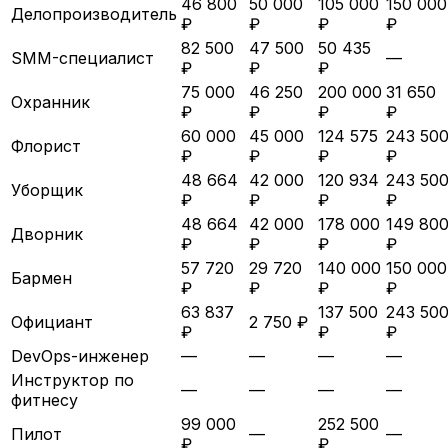
46 800
50 000
105 000
150 000
Делопроизводитель
₽
₽
₽
₽
82 500
47 500
50 435
SMM-специалист
—
₽
₽
₽
75 000
46 250
200 000
31 650
Охранник
₽
₽
₽
₽
60 000
45 000
124 575
243 50
Флорист
₽
₽
₽
₽
48 664
42 000
120 934
243 50
Уборщик
₽
₽
₽
₽
48 664
42 000
178 000
149 80
Дворник
₽
₽
₽
₽
57 720
29 720
140 000
150 000
Бармен
₽
₽
₽
₽
63 837
137 500
243 50
Официант
2 750 ₽
₽
₽
₽
DevOps-инженер
—
—
—
—
Инструктор по
—
—
—
—
фитнесу
99 000
252 500
Пилот
—
—
₽
₽