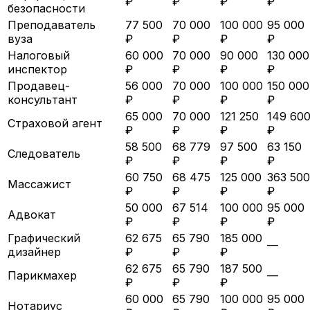
₽
₽
₽
₽
безопасности
Преподаватель
77 500
70 000
100 000
95 000
вуза
₽
₽
₽
₽
Налоговый
60 000
70 000
90 000
130 000
инспектор
₽
₽
₽
₽
Продавец-
56 000
70 000
100 000
150 000
консультант
₽
₽
₽
₽
65 000
70 000
121 250
149 60
Страховой агент
₽
₽
₽
₽
58 500
68 779
97 500
63 150
Следователь
₽
₽
₽
₽
60 750
68 475
125 000
363 500
Массажист
₽
₽
₽
₽
50 000
67 514
100 000
95 000
Адвокат
₽
₽
₽
₽
Графический
62 675
65 790
185 000
—
дизайнер
₽
₽
₽
62 675
65 790
187 500
Парикмахер
—
₽
₽
₽
60 000
65 790
100 000
95 000
Нотариус