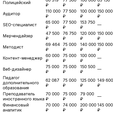
Полицейский
₽
₽
₽
₽
110 000
77 500
100 000
150 000
Аудитор
₽
₽
₽
₽
65 000
77 500
153 750
SEO-специалист
—
₽
₽
₽
47 500
76 750
120 000
150 000
Мерчендайзер
₽
₽
₽
₽
69 464
75 000
140 000
150 000
Методист
₽
₽
₽
₽
60 000
75 000
100 000
Контент-менеджер
—
₽
₽
₽
75 000
75 000
150 500
Веб-дизайнер
—
₽
₽
₽
Педагог
62 087
75 000
125 000
149 60
дополнительного
₽
₽
₽
₽
образования
Преподаватель
70 000
75 000
79 000
—
иностранного языка
₽
₽
₽
Финансовый
70 000
74 000
200 000
145 000
аналитик
₽
₽
₽
₽