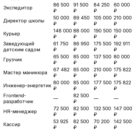
86 500
91 500
84 250
60 000
Экспедитор
₽
₽
₽
₽
50 000
89 450
105 000
210 000
Директор школы
₽
₽
₽
₽
148 000
88 000
190 500
150 000
Курьер
₽
₽
₽
₽
Заведующий
61 750
86 950
175 500
192 911
детским садом
₽
₽
₽
₽
65 500
85 000
137 500
80 000
Грузчик
₽
₽
₽
₽
67 482
85 000
210 000
175 822
Мастер маникюра
₽
₽
₽
₽
80 000
85 000
177 500
175 822
Инженер-энергетик
₽
₽
₽
₽
Frontend-
82 500
—
—
—
разработчик
₽
72 500
82 500
132 500
147 00
HR-менеджер
₽
₽
₽
₽
53 925
82 500
70 200
142 500
Кассир
₽
₽
₽
₽