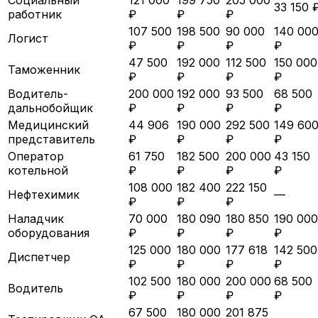
33 150 
работник
₽
₽
₽
107 500
198 500
90 000
140 00
Логист
₽
₽
₽
₽
47 500
192 000
112 500
150 000
Таможенник
₽
₽
₽
₽
Водитель-
200 000
192 000
93 500
68 500
дальнобойщик
₽
₽
₽
₽
Медицинский
44 906
190 000
292 500
149 60
представитель
₽
₽
₽
₽
Оператор
61 750
182 500
200 000
43 150
котельной
₽
₽
₽
₽
108 000
182 400
222 150
Нефтехимик
—
₽
₽
₽
Наладчик
70 000
180 090
180 850
190 000
оборудования
₽
₽
₽
₽
125 000
180 000
177 618
142 500
Диспетчер
₽
₽
₽
₽
102 500
180 000
200 000
68 500
Водитель
₽
₽
₽
₽
67 500
180 000
201 875