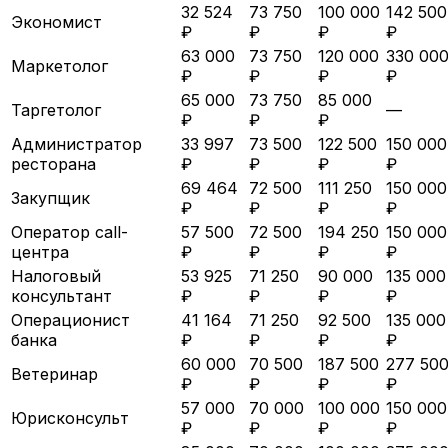
32 524
73 750
100 000
142 500
Экономист
₽
₽
₽
₽
63 000
73 750
120 000
330 00
Маркетолог
₽
₽
₽
₽
65 000
73 750
85 000
Таргетолог
—
₽
₽
₽
Администратор
33 997
73 500
122 500
150 000
ресторана
₽
₽
₽
₽
69 464
72 500
111 250
150 000
Закупщик
₽
₽
₽
₽
Оператор call-
57 500
72 500
194 250
150 000
центра
₽
₽
₽
₽
Налоговый
53 925
71 250
90 000
135 000
консультант
₽
₽
₽
₽
Операционист
41 164
71 250
92 500
135 000
банка
₽
₽
₽
₽
60 000
70 500
187 500
277 50
Ветеринар
₽
₽
₽
₽
57 000
70 000
100 000
150 000
Юрисконсульт
₽
₽
₽
₽