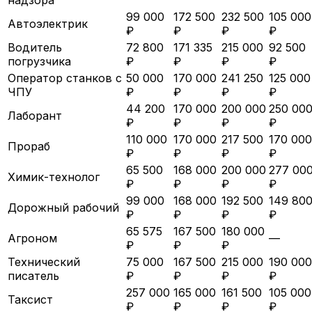
99 000
172 500
232 500
105 000
Автоэлектрик
₽
₽
₽
₽
Водитель
72 800
171 335
215 000
92 500
погрузчика
₽
₽
₽
₽
Оператор станков с
50 000
170 000
241 250
125 000
ЧПУ
₽
₽
₽
₽
44 200
170 000
200 000
250 00
Лаборант
₽
₽
₽
₽
110 000
170 000
217 500
170 000
Прораб
₽
₽
₽
₽
65 500
168 000
200 000
277 00
Химик-технолог
₽
₽
₽
₽
99 000
168 000
192 500
149 80
Дорожный рабочий
₽
₽
₽
₽
65 575
167 500
180 000
Агроном
—
₽
₽
₽
Технический
75 000
167 500
215 000
190 000
писатель
₽
₽
₽
₽
257 000
165 000
161 500
105 000
Таксист
₽
₽
₽
₽