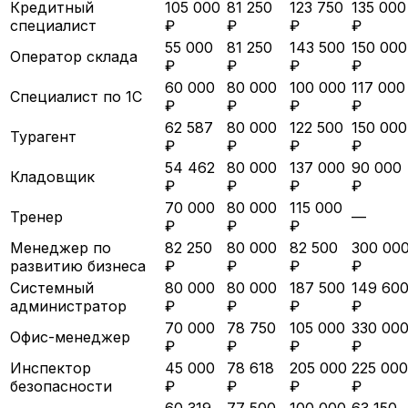
Кредитный
105 000
81 250
123 750
135 000
специалист
₽
₽
₽
₽
55 000
81 250
143 500
150 000
Оператор склада
₽
₽
₽
₽
60 000
80 000
100 000
117 000
Специалист по 1С
₽
₽
₽
₽
62 587
80 000
122 500
150 000
Турагент
₽
₽
₽
₽
54 462
80 000
137 000
90 000
Кладовщик
₽
₽
₽
₽
70 000
80 000
115 000
Тренер
—
₽
₽
₽
Менеджер по
82 250
80 000
82 500
300 00
развитию бизнеса
₽
₽
₽
₽
Системный
80 000
80 000
187 500
149 60
администратор
₽
₽
₽
₽
70 000
78 750
105 000
330 00
Офис-менеджер
₽
₽
₽
₽
Инспектор
45 000
78 618
205 000
225 000
безопасности
₽
₽
₽
₽
60 319
77 500
100 000
63 150