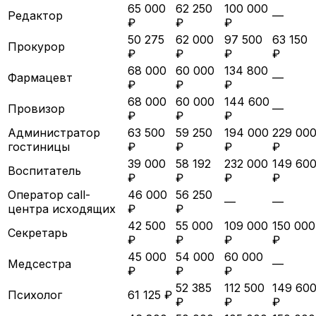
65 000
62 250
100 000
Редактор
—
₽
₽
₽
50 275
62 000
97 500
63 150
Прокурор
₽
₽
₽
₽
68 000
60 000
134 800
Фармацевт
—
₽
₽
₽
68 000
60 000
144 600
Провизор
—
₽
₽
₽
Администратор
63 500
59 250
194 000
229 00
гостиницы
₽
₽
₽
₽
39 000
58 192
232 000
149 60
Воспитатель
₽
₽
₽
₽
Оператор call-
46 000
56 250
—
—
центра исходящих
₽
₽
42 500
55 000
109 000
150 000
Секретарь
₽
₽
₽
₽
45 000
54 000
60 000
Медсестра
—
₽
₽
₽
52 385
112 500
149 60
Психолог
61 125 ₽
₽
₽
₽