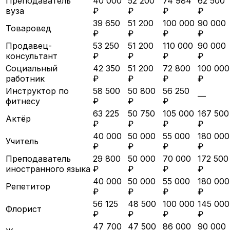
Преподаватель
40 000
52 200
74 984
62 500
вуза
₽
₽
₽
₽
39 650
51 200
100 000
90 000
Товаровед
₽
₽
₽
₽
Продавец-
53 250
51 200
110 000
90 000
консультант
₽
₽
₽
₽
Социальный
42 350
51 200
72 800
100 000
работник
₽
₽
₽
₽
Инструктор по
58 500
50 800
56 250
—
фитнесу
₽
₽
₽
63 225
50 750
105 000
167 500
Актёр
₽
₽
₽
₽
40 000
50 000
55 000
180 000
Учитель
₽
₽
₽
₽
Преподаватель
29 800
50 000
70 000
172 500
иностранного языка
₽
₽
₽
₽
40 000
50 000
55 000
180 000
Репетитор
₽
₽
₽
₽
56 125
48 500
100 000
145 000
Флорист
₽
₽
₽
₽
47 700
47 500
86 000
90 000