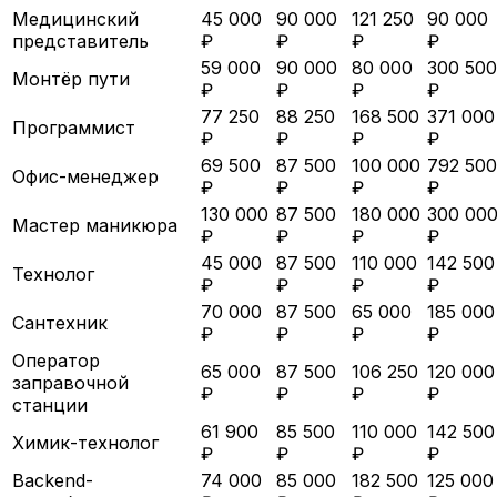
Медицинский
45 000
90 000
121 250
90 000
представитель
₽
₽
₽
₽
59 000
90 000
80 000
300 500
Монтёр пути
₽
₽
₽
₽
77 250
88 250
168 500
371 000
Программист
₽
₽
₽
₽
69 500
87 500
100 000
792 500
Офис-менеджер
₽
₽
₽
₽
130 000
87 500
180 000
300 00
Мастер маникюра
₽
₽
₽
₽
45 000
87 500
110 000
142 500
Технолог
₽
₽
₽
₽
70 000
87 500
65 000
185 000
Сантехник
₽
₽
₽
₽
Оператор
65 000
87 500
106 250
120 000
заправочной
₽
₽
₽
₽
станции
61 900
85 500
110 000
142 500
Химик-технолог
₽
₽
₽
₽
Backend-
74 000
85 000
182 500
125 000