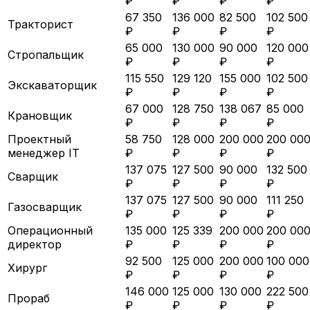
₽
₽
₽
₽
67 350
136 000
82 500
102 500
Тракторист
₽
₽
₽
₽
65 000
130 000
90 000
120 000
Стропальщик
₽
₽
₽
₽
115 550
129 120
155 000
102 500
Экскаваторщик
₽
₽
₽
₽
67 000
128 750
138 067
85 000
Крановщик
₽
₽
₽
₽
Проектный
58 750
128 000
200 000
200 00
менеджер IT
₽
₽
₽
₽
137 075
127 500
90 000
132 500
Сварщик
₽
₽
₽
₽
137 075
127 500
90 000
111 250
Газосварщик
₽
₽
₽
₽
Операционный
135 000
125 339
200 000
200 00
директор
₽
₽
₽
₽
92 500
125 000
200 000
100 000
Хирург
₽
₽
₽
₽
146 000
125 000
130 000
222 500
Прораб
₽
₽
₽
₽