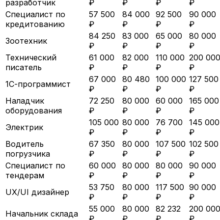
разработчик
₽
₽
₽
₽
Специалист по
57 500
84 000
92 500
90 000
кредитованию
₽
₽
₽
₽
84 250
83 000
65 000
80 000
Зоотехник
₽
₽
₽
₽
Технический
61 000
82 000
110 000
200 00
писатель
₽
₽
₽
₽
67 000
80 480
100 000
127 500
1С-программист
₽
₽
₽
₽
Наладчик
72 250
80 000
60 000
165 000
оборудования
₽
₽
₽
₽
105 000
80 000
76 700
145 000
Электрик
₽
₽
₽
₽
Водитель
67 350
80 000
107 500
102 500
погрузчика
₽
₽
₽
₽
Специалист по
60 000
80 000
80 000
90 000
тендерам
₽
₽
₽
₽
53 750
80 000
117 500
90 000
UX/UI дизайнер
₽
₽
₽
₽
55 000
80 000
82 232
200 00
Начальник склада
₽
₽
₽
₽