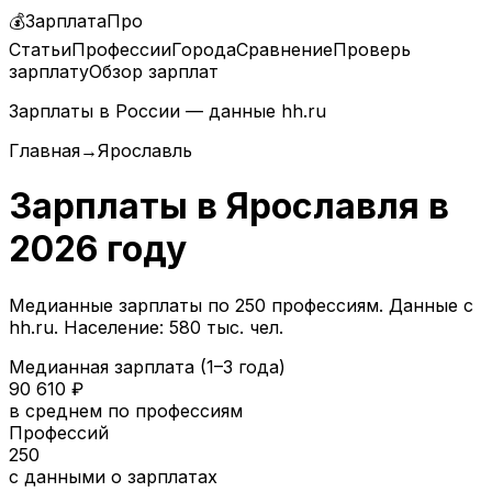
💰
ЗарплатаПро
Статьи
Профессии
Города
Сравнение
Проверь
зарплату
Обзор зарплат
Зарплаты в России — данные hh.ru
Главная
→
Ярославль
Зарплаты в
Ярославля
в
2026
году
Медианные зарплаты по
250
профессиям. Данные с
hh.ru.
Население: 580 тыс. чел.
Медианная зарплата (1–3 года)
90 610
₽
в среднем по профессиям
Профессий
250
с данными о зарплатах