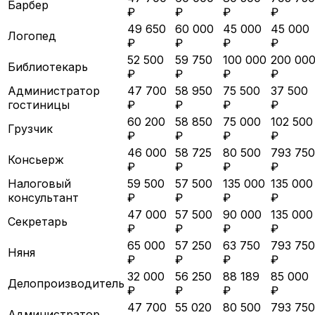
Барбер
₽
₽
₽
₽
49 650
60 000
45 000
45 000
Логопед
₽
₽
₽
₽
52 500
59 750
100 000
200 00
Библиотекарь
₽
₽
₽
₽
Администратор
47 700
58 950
75 500
37 500
гостиницы
₽
₽
₽
₽
60 200
58 850
75 000
102 500
Грузчик
₽
₽
₽
₽
46 000
58 725
80 500
793 750
Консьерж
₽
₽
₽
₽
Налоговый
59 500
57 500
135 000
135 000
консультант
₽
₽
₽
₽
47 000
57 500
90 000
135 000
Секретарь
₽
₽
₽
₽
65 000
57 250
63 750
793 750
Няня
₽
₽
₽
₽
32 000
56 250
88 189
85 000
Делопроизводитель
₽
₽
₽
₽
47 700
55 020
80 500
793 750
Администратор