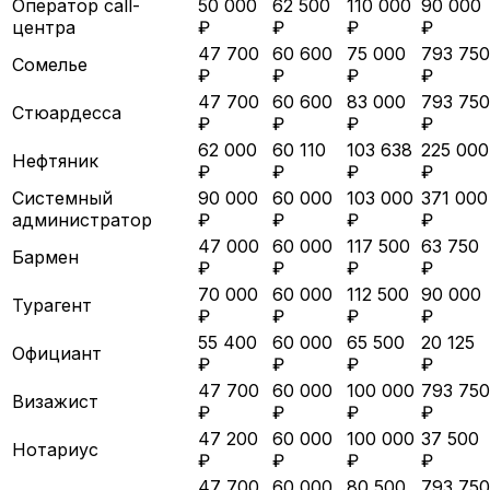
Оператор call-
50 000
62 500
110 000
90 000
центра
₽
₽
₽
₽
47 700
60 600
75 000
793 750
Сомелье
₽
₽
₽
₽
47 700
60 600
83 000
793 750
Стюардесса
₽
₽
₽
₽
62 000
60 110
103 638
225 000
Нефтяник
₽
₽
₽
₽
Системный
90 000
60 000
103 000
371 000
администратор
₽
₽
₽
₽
47 000
60 000
117 500
63 750
Бармен
₽
₽
₽
₽
70 000
60 000
112 500
90 000
Турагент
₽
₽
₽
₽
55 400
60 000
65 500
20 125
Официант
₽
₽
₽
₽
47 700
60 000
100 000
793 750
Визажист
₽
₽
₽
₽
47 200
60 000
100 000
37 500
Нотариус
₽
₽
₽
₽
47 700
60 000
80 500
793 750