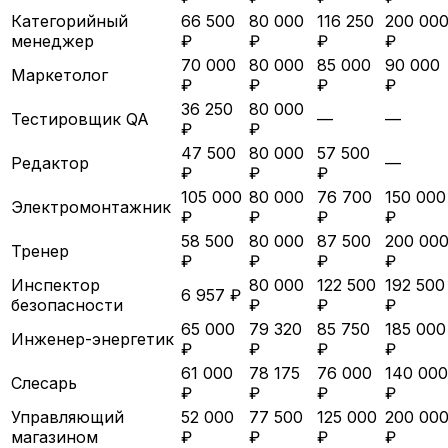
Категорийный
66 500
80 000
116 250
200 00
менеджер
₽
₽
₽
₽
70 000
80 000
85 000
90 000
Маркетолог
₽
₽
₽
₽
36 250
80 000
Тестировщик QA
—
—
₽
₽
47 500
80 000
57 500
Редактор
—
₽
₽
₽
105 000
80 000
76 700
150 000
Электромонтажник
₽
₽
₽
₽
58 500
80 000
87 500
200 00
Тренер
₽
₽
₽
₽
Инспектор
80 000
122 500
192 500
6 957 ₽
безопасности
₽
₽
₽
65 000
79 320
85 750
185 000
Инженер-энергетик
₽
₽
₽
₽
61 000
78 175
76 000
140 000
Слесарь
₽
₽
₽
₽
Управляющий
52 000
77 500
125 000
200 00
магазином
₽
₽
₽
₽