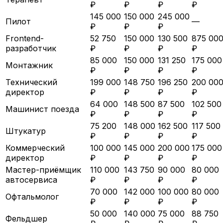
₽
₽
₽
₽
145 000
150 000
245 000
Пилот
—
₽
₽
₽
Frontend-
52 750
150 000
130 500
875 00
разработчик
₽
₽
₽
₽
85 000
150 000
131 250
175 000
Монтажник
₽
₽
₽
₽
Технический
199 000
148 750
196 250
200 00
директор
₽
₽
₽
₽
64 000
148 500
87 500
102 500
Машинист поезда
₽
₽
₽
₽
75 200
148 000
162 500
117 500
Штукатур
₽
₽
₽
₽
Коммерческий
100 000
145 000
200 000
175 000
директор
₽
₽
₽
₽
Мастер-приёмщик
110 000
143 750
90 000
80 000
автосервиса
₽
₽
₽
₽
70 000
142 000
100 000
80 000
Офтальмолог
₽
₽
₽
₽
50 000
140 000
75 000
88 750
Фельдшер