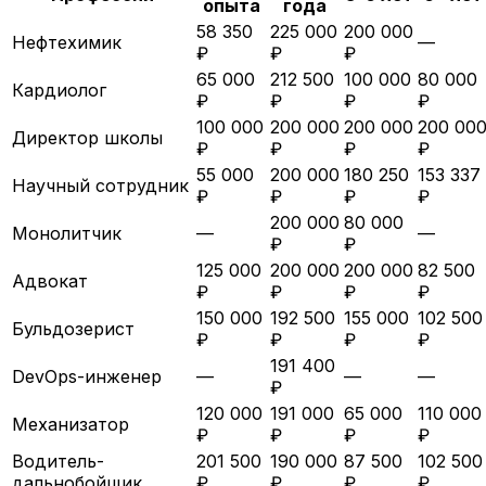
опыта
года
58 350
225 000
200 000
Нефтехимик
—
₽
₽
₽
65 000
212 500
100 000
80 000
Кардиолог
₽
₽
₽
₽
100 000
200 000
200 000
200 00
Директор школы
₽
₽
₽
₽
55 000
200 000
180 250
153 337
Научный сотрудник
₽
₽
₽
₽
200 000
80 000
Монолитчик
—
—
₽
₽
125 000
200 000
200 000
82 500
Адвокат
₽
₽
₽
₽
150 000
192 500
155 000
102 500
Бульдозерист
₽
₽
₽
₽
191 400
DevOps-инженер
—
—
—
₽
120 000
191 000
65 000
110 000
Механизатор
₽
₽
₽
₽
Водитель-
201 500
190 000
87 500
102 500
дальнобойщик
₽
₽
₽
₽