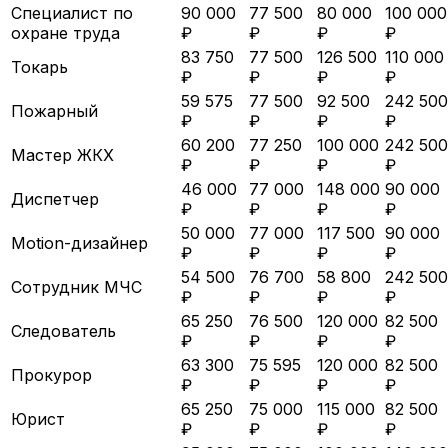
Специалист по
90 000
77 500
80 000
100 000
охране труда
₽
₽
₽
₽
83 750
77 500
126 500
110 000
Токарь
₽
₽
₽
₽
59 575
77 500
92 500
242 500
Пожарный
₽
₽
₽
₽
60 200
77 250
100 000
242 500
Мастер ЖКХ
₽
₽
₽
₽
46 000
77 000
148 000
90 000
Диспетчер
₽
₽
₽
₽
50 000
77 000
117 500
90 000
Motion-дизайнер
₽
₽
₽
₽
54 500
76 700
58 800
242 500
Сотрудник МЧС
₽
₽
₽
₽
65 250
76 500
120 000
82 500
Следователь
₽
₽
₽
₽
63 300
75 595
120 000
82 500
Прокурор
₽
₽
₽
₽
65 250
75 000
115 000
82 500
Юрист
₽
₽
₽
₽