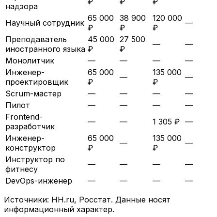
₽
₽
₽
надзора
65 000
38 900
120 000
Научный сотрудник
—
₽
₽
₽
Преподаватель
45 000
27 500
—
—
иностранного языка
₽
₽
Монолитчик
—
—
—
—
Инженер-
65 000
135 000
—
—
проектировщик
₽
₽
Scrum-мастер
—
—
—
—
Пилот
—
—
—
—
Frontend-
—
—
1 305 ₽
—
разработчик
Инженер-
65 000
135 000
—
—
конструктор
₽
₽
Инструктор по
—
—
—
—
фитнесу
DevOps-инженер
—
—
—
—
Источники: HH.ru, Росстат. Данные носят
информационный характер.