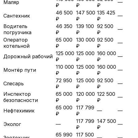
Маляр
—
₽
₽
₽
46 500
147 500
135 425
Сантехник
—
₽
₽
₽
Водитель
46 350
139 100
92 500
—
погрузчика
₽
₽
₽
Оператор
65 000
130 000
92 500
—
котельной
₽
₽
₽
125 000
125 000
160 000
Дорожный рабочий
—
₽
₽
₽
110 000
125 000
160 000
Монтёр пути
—
₽
₽
₽
72 950
125 000
92 500
Слесарь
—
₽
₽
₽
Инспектор
65 000
120 000
122 500
—
безопасности
₽
₽
₽
65 000
117 799
Нефтехимик
—
—
₽
₽
117 799
147 500
Эколог
—
—
₽
₽
65 990
117 500
Зоотехник
—
—