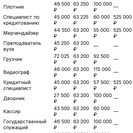
46 500
63 250
100 000
Плотник
—
₽
₽
₽
Специалист по
45 000
63 225
60 000
525 000
кредитованию
₽
₽
₽
₽
44 550
63 200
55 000
525 000
Мерчендайзер
₽
₽
₽
₽
Преподаватель
45 250
63 200
—
—
вуза
₽
₽
72 025
63 200
92 500
Грузчик
—
₽
₽
₽
46 000
63 200
115 000
Видеограф
—
₽
₽
₽
Кредитный
45 000
63 200
57 500
525 000
специалист
₽
₽
₽
₽
27 500
63 200
100 000
Дворник
—
₽
₽
₽
43 500
63 200
60 000
Кассир
—
₽
₽
₽
Государственный
46 500
63 200
100 000
—
служащий
₽
₽
₽