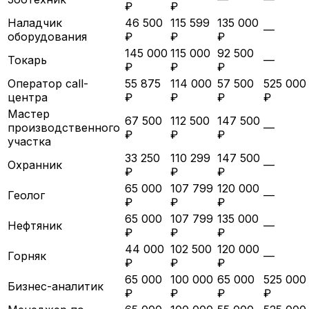
₽
₽
Наладчик
46 500
115 599
135 000
—
оборудования
₽
₽
₽
145 000
115 000
92 500
Токарь
—
₽
₽
₽
Оператор call-
55 875
114 000
57 500
525 000
центра
₽
₽
₽
₽
Мастер
67 500
112 500
147 500
производственного
—
₽
₽
₽
участка
33 250
110 299
147 500
Охранник
—
₽
₽
₽
65 000
107 799
120 000
Геолог
—
₽
₽
₽
65 000
107 799
135 000
Нефтяник
—
₽
₽
₽
44 000
102 500
120 000
Горняк
—
₽
₽
₽
65 000
100 000
65 000
525 000
Бизнес-аналитик
₽
₽
₽
₽