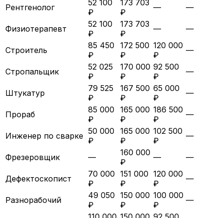
52 100
173 703
Рентгенолог
—
—
₽
₽
52 100
173 703
Физиотерапевт
—
—
₽
₽
85 450
172 500
120 000
Строитель
—
₽
₽
₽
52 025
170 000
92 500
Стропальщик
—
₽
₽
₽
79 525
167 500
65 000
Штукатур
—
₽
₽
₽
85 000
165 000
186 500
Прораб
—
₽
₽
₽
50 000
165 000
102 500
Инженер по сварке
—
₽
₽
₽
160 000
Фрезеровщик
—
—
—
₽
70 000
151 000
120 000
Дефектоскопист
—
₽
₽
₽
49 050
150 000
100 000
Разнорабочий
—
₽
₽
₽
110 000
150 000
92 500