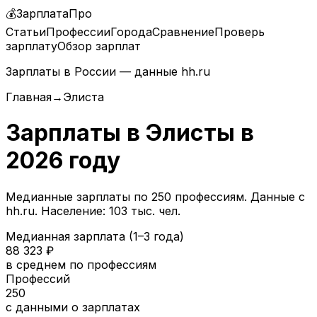
💰
ЗарплатаПро
Статьи
Профессии
Города
Сравнение
Проверь
зарплату
Обзор зарплат
Зарплаты в России — данные hh.ru
Главная
→
Элиста
Зарплаты в
Элисты
в
2026
году
Медианные зарплаты по
250
профессиям. Данные с
hh.ru.
Население: 103 тыс. чел.
Медианная зарплата (1–3 года)
88 323
₽
в среднем по профессиям
Профессий
250
с данными о зарплатах