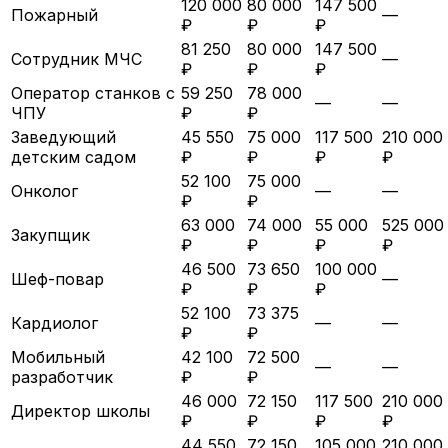
120 000
80 000
147 500
Пожарный
—
₽
₽
₽
81 250
80 000
147 500
Сотрудник МЧС
—
₽
₽
₽
Оператор станков с
59 250
78 000
—
—
ЧПУ
₽
₽
Заведующий
45 550
75 000
117 500
210 000
детским садом
₽
₽
₽
₽
52 100
75 000
Онколог
—
—
₽
₽
63 000
74 000
55 000
525 000
Закупщик
₽
₽
₽
₽
46 500
73 650
100 000
Шеф-повар
—
₽
₽
₽
52 100
73 375
Кардиолог
—
—
₽
₽
Мобильный
42 100
72 500
—
—
разработчик
₽
₽
46 000
72 150
117 500
210 000
Директор школы
₽
₽
₽
₽
44 550
72 150
105 000
210 000