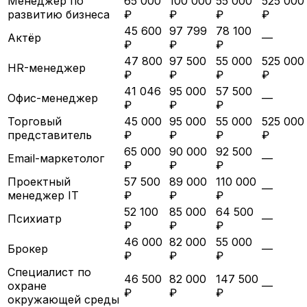
Менеджер по
65 000
100 000
55 000
525 000
развитию бизнеса
₽
₽
₽
₽
45 600
97 799
78 100
Актёр
—
₽
₽
₽
47 800
97 500
55 000
525 000
HR-менеджер
₽
₽
₽
₽
41 046
95 000
57 500
Офис-менеджер
—
₽
₽
₽
Торговый
45 000
95 000
55 000
525 000
представитель
₽
₽
₽
₽
65 000
90 000
92 500
Email-маркетолог
—
₽
₽
₽
Проектный
57 500
89 000
110 000
—
менеджер IT
₽
₽
₽
52 100
85 000
64 500
Психиатр
—
₽
₽
₽
46 000
82 000
55 000
Брокер
—
₽
₽
₽
Специалист по
46 500
82 000
147 500
охране
—
₽
₽
₽
окружающей среды