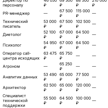
Директор по
46 050
69 300
88 500
210 000
персоналу
₽
₽
₽
₽
67 500
115 000
PR-менеджер
—
—
₽
₽
Технический
53 000
67 500
102 500
—
писатель
₽
₽
₽
52 100
67 000
64 500
Диетолог
—
₽
₽
₽
54 950
67 000
64 500
Психолог
—
₽
₽
₽
Оператор call-
63 475
65 750
—
—
центра исходящих
₽
₽
65 250
Агроном
—
—
—
₽
53 490
65 000
77 500
Аналитик данных
—
₽
₽
₽
62 500
65 000
120 000
Архитектор
—
₽
₽
₽
Специалист
55 500
64 500
100 000
технической
—
₽
₽
₽
поддержки