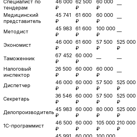
Специалист по
46 000
62 500
60 000
—
тендерам
₽
₽
₽
Медицинский
45 741
61 600
60 000
—
представитель
₽
₽
₽
45 983
61 600
100 000
Методист
—
₽
₽
₽
46 000
61 600
57 500
525 000
Экономист
₽
₽
₽
₽
67 452
60 000
Таможенник
—
—
₽
₽
Налоговый
26 500
60 000
60 000
—
инспектор
₽
₽
₽
46 000
60 000
57 500
525 000
Диспетчер
₽
₽
₽
₽
36 546
60 000
57 500
525 000
Секретарь
₽
₽
₽
₽
45 983
60 000
80 000
525 000
Делопроизводитель
₽
₽
₽
₽
46 500
60 000
105 000
210 000
1С-программист
₽
₽
₽
₽
45 991
60 000
100 000