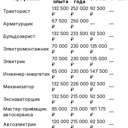
опыта
года
132 500
252 000
92 500
Тракторист
—
₽
₽
₽
67 500
250 000
Арматурщик
—
—
₽
₽
132 500
233 500
92 500
Бульдозерист
—
₽
₽
₽
70 000
230 000
135 000
Электромонтажник
—
₽
₽
₽
70 000
230 000
135 000
Электрик
—
₽
₽
₽
65 000
230 000
147 500
Инженер-энергетик
—
₽
₽
₽
132 500
226 000
92 500
Механизатор
—
₽
₽
₽
132 500
215 000
92 500
Экскаваторщик
—
₽
₽
₽
Мастер-приёмщик
95 000
215 000
161 175
—
автосервиса
₽
₽
₽
120 000
215 000
92 500
Автоэлектрик
—
₽
₽
₽