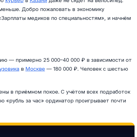
ую
курьер
в
Казани
даже не сядет на велосипед.
 меньше. Добро пожаловать в экономику
 «Зарплаты медиков по специальностям», и начнём
ндию — примерно 25 000–40 000 ₽ в зависимости от
узовика
в
Москве
— 180 000 ₽. Человек с шестью
ены в приёмном покое. С учётом всех подработок
ию «рубль за час» ординатор проигрывает почти