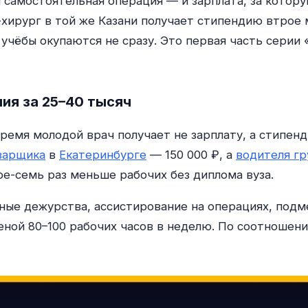
я самостоятельная операция — и зарплата, за котор
-хирург в той же Казани получает стипендию втрое
 учёбы окупаются не сразу. Это первая часть серии
ия за 25–40 тысяч
время молодой врач получает не зарплату, а стипе
варщика
в
Екатеринбурге
— 150 000 ₽, а
водителя гр
е-семь раз меньше рабочих без диплома вуза.
ые дежурства, ассистирование на операциях, подм
еной 80–100 рабочих часов в неделю. По соотношен