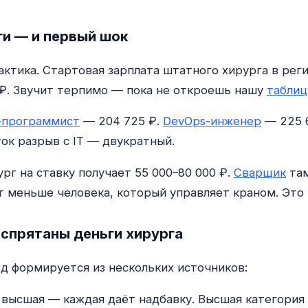
ги — и первый шок
тика. Стартовая зарплата штатного хирурга в реги
 ₽. Звучит терпимо — пока не откроешь нашу
таблиц
-программист
— 204 725 ₽.
DevOps-инженер
— 225 6
ток разрыв с IT — двукратный.
рг на ставку получает 55 000–80 000 ₽.
Сварщик
там
т меньше человека, который управляет краном. Это 
 спрятаны деньги хирурга
од формируется из нескольких источников:
 высшая — каждая даёт надбавку. Высшая категория 