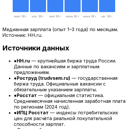
март 26 г.
апр. 26 г.
май 26 г.
июнь 26 г.
июль 26 г.
авг. 26 г.
Медианная зарплата (опыт 1–3 года) по месяцам.
Источник: HH.ru.
Источники данных
●
HH.ru
— крупнейшая биржа труда России.
Данные по вакансиям и зарплатным
предложениям.
●
Роструд (trudvsem.ru)
— государственная
биржа труда. Официальные вакансии с
обязательным указанием зарплаты.
●
Росстат
— официальная статистика.
Среднемесячная начисленная заработная плата
по регионам (
2024
год).
●
ИПЦ Росстат
— индексы потребительских
цен для расчёта реальной покупательной
способности зарплат.