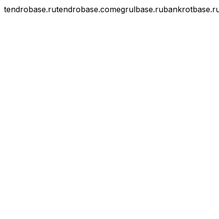
tendrobase.ru
tendrobase.com
egrulbase.ru
bankrotbase.r