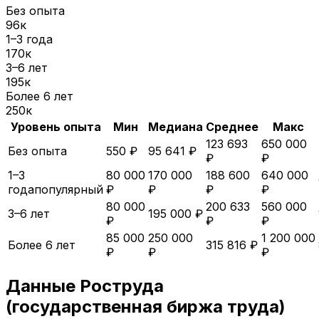
Без опыта
96
к
1–3 года
170
к
3–6 лет
195
к
Более 6 лет
250
к
Уровень опыта
Мин
Медиана
Среднее
Макс
123 693
650 000
Без опыта
550 ₽
95 641 ₽
₽
₽
1–3
80 000
170 000
188 600
640 000
года
популярный
₽
₽
₽
₽
80 000
200 633
560 000
3–6 лет
195 000 ₽
₽
₽
₽
85 000
250 000
1 200 000
Более 6 лет
315 816 ₽
₽
₽
₽
Данные Роструда
(государственная биржа труда)