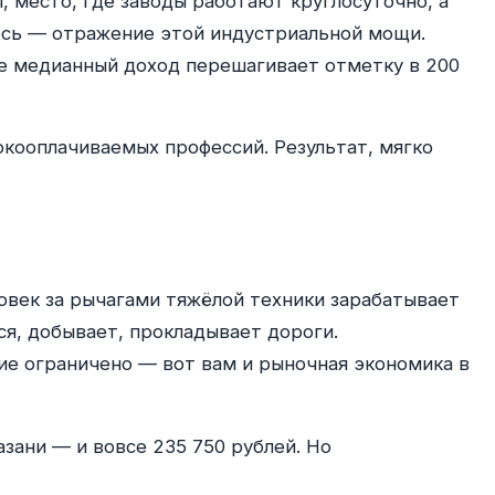
 место, где заводы работают круглосуточно, а
десь — отражение этой индустриальной мощи.
где медианный доход перешагивает отметку в 200
окооплачиваемых профессий. Результат, мягко
овек за рычагами тяжёлой техники зарабатывает
ся, добывает, прокладывает дороги.
е ограничено — вот вам и рыночная экономика в
зани — и вовсе 235 750 рублей. Но