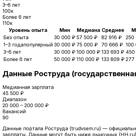
3–6 лет
100
к
Более 6 лет
110
к
Уровень опыта
Мин
Медиана
Среднее
М
Без опыта
30 000 ₽
57 500 ₽
82 916 ₽
250
1–3 года
популярный
30 000 ₽
75 000 ₽
70 666 ₽
100
3–6 лет
30 000 ₽
100 000 ₽
133 693 ₽
450
Более 6 лет
50 000 ₽
110 000 ₽
133 809 ₽
277
Данные Роструда (государственна
Медианная зарплата
45 500
₽
Диапазон
20 000
–
200 000
₽
Вакансий
90
Данные портала Роструда (trudvsem.ru) — официальн
зарплаты. Данные могут быть ниже рыночных (HH.ru