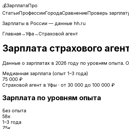
💰
ЗарплатаПро
Статьи
Профессии
Города
Сравнение
Проверь зарплат
Зарплаты в России — данные hh.ru
Главная
→
Уфа
→
Страховой агент
Зарплата
страхового аген
Данные о зарплатах в
2026
году по уровням опыта.
О
Медианная зарплата (опыт 1–3 года)
75 000
₽
Страховой агент
в
Уфы
· от
30 000
до
100 000
₽
Зарплата по уровням опыта
Без опыта
58
к
1–3 года
75
к