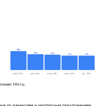
99
к
83
к
80
к
75
к
75
к
март 26 г.
май 26 г.
июнь 26 г.
июль 26 г.
авг. 26 г.
очник: HH.ru.
ые по вакансиям и зарплатным предложениям.