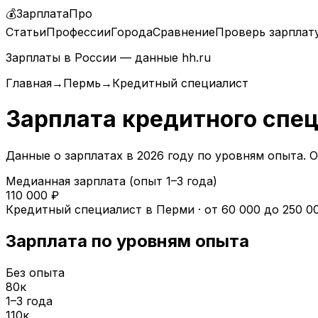
💰
ЗарплатаПро
Статьи
Профессии
Города
Сравнение
Проверь зарплат
Зарплаты в России — данные hh.ru
Главная
→
Пермь
→
Кредитный специалист
Зарплата
кредитного спе
Данные о зарплатах в
2026
году по уровням опыта.
О
Медианная зарплата (опыт 1–3 года)
110 000
₽
Кредитный специалист
в
Перми
· от
60 000
до
250 0
Зарплата по уровням опыта
Без опыта
80
к
1–3 года
110
к