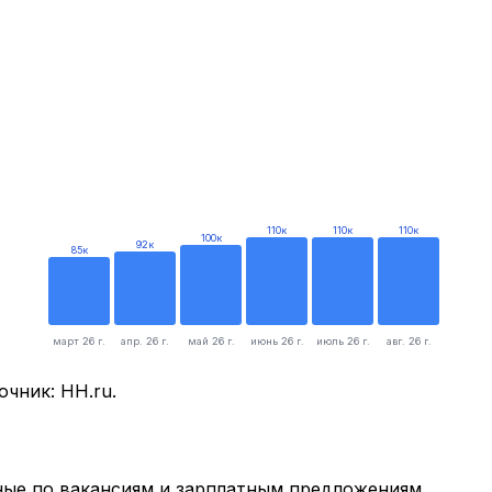
110
к
110
к
110
к
100
к
92
к
85
к
март 26 г.
апр. 26 г.
май 26 г.
июнь 26 г.
июль 26 г.
авг. 26 г.
очник: HH.ru.
ые по вакансиям и зарплатным предложениям.