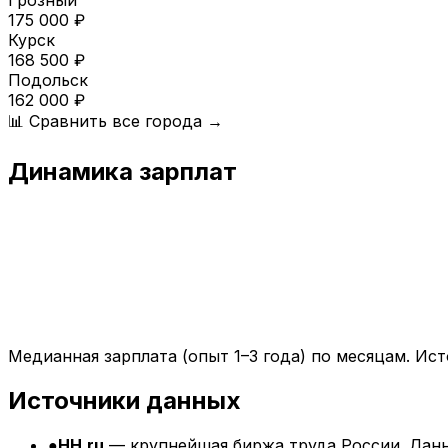
Грозный
175 000
₽
Курск
168 500
₽
Подольск
162 000
₽
📊 Сравнить все города →
Динамика зарплат
Медианная зарплата (опыт 1–3 года) по месяцам. Ист
Источники данных
●
HH.ru
— крупнейшая биржа труда России. Данн