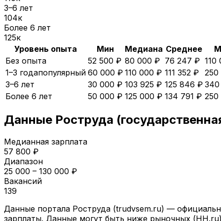
3–6 лет
104
к
Более 6 лет
125
к
Уровень опыта
Мин
Медиана
Среднее
М
Без опыта
52 500 ₽
80 000 ₽
76 247 ₽
110
1–3 года
популярный
60 000 ₽
110 000 ₽
111 352 ₽
250
3–6 лет
30 000 ₽
103 925 ₽
125 846 ₽
340
Более 6 лет
50 000 ₽
125 000 ₽
134 791 ₽
250
Данные Роструда (государственна
Медианная зарплата
57 800
₽
Диапазон
25 000
–
130 000
₽
Вакансий
139
Данные портала Роструда (trudvsem.ru) — официальн
зарплаты. Данные могут быть ниже рыночных (HH.ru