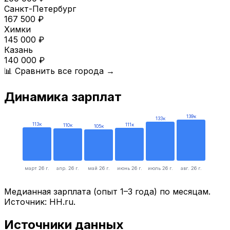
Санкт-Петербург
167 500
₽
Химки
145 000
₽
Казань
140 000
₽
📊 Сравнить все города →
Динамика зарплат
139
к
133
к
113
к
111
к
110
к
105
к
март 26 г.
апр. 26 г.
май 26 г.
июнь 26 г.
июль 26 г.
авг. 26 г.
Медианная зарплата (опыт 1–3 года) по месяцам.
Источник: HH.ru.
Источники данных