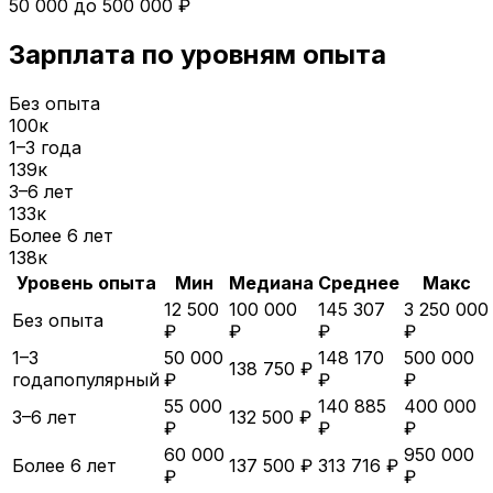
50 000
до
500 000
₽
Зарплата по уровням опыта
Без опыта
100
к
1–3 года
139
к
3–6 лет
133
к
Более 6 лет
138
к
Уровень опыта
Мин
Медиана
Среднее
Макс
12 500
100 000
145 307
3 250 000
Без опыта
₽
₽
₽
₽
1–3
50 000
148 170
500 000
138 750 ₽
года
популярный
₽
₽
₽
55 000
140 885
400 000
3–6 лет
132 500 ₽
₽
₽
₽
60 000
950 000
Более 6 лет
137 500 ₽
313 716 ₽
₽
₽