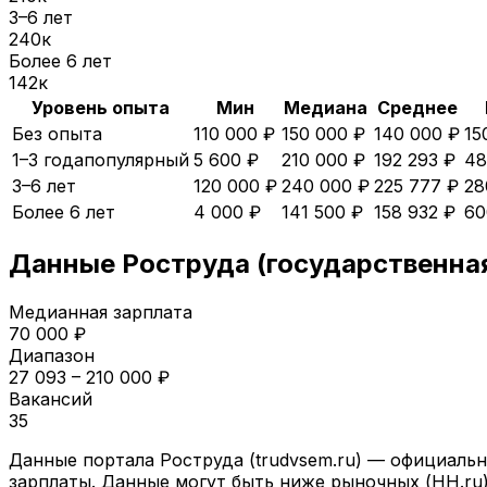
3–6 лет
240
к
Более 6 лет
142
к
Уровень опыта
Мин
Медиана
Среднее
Без опыта
110 000 ₽
150 000 ₽
140 000 ₽
15
1–3 года
популярный
5 600 ₽
210 000 ₽
192 293 ₽
48
3–6 лет
120 000 ₽
240 000 ₽
225 777 ₽
28
Более 6 лет
4 000 ₽
141 500 ₽
158 932 ₽
60
Данные Роструда (государственна
Медианная зарплата
70 000
₽
Диапазон
27 093
–
210 000
₽
Вакансий
35
Данные портала Роструда (trudvsem.ru) — официальн
зарплаты. Данные могут быть ниже рыночных (HH.ru