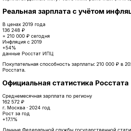
Реальная зарплата с учётом инфля
В ценах
2019
года
136 248
₽
=
210 000
₽ сегодня
Инфляция с
2019
+
54
%
данные Росстат ИПЦ
Покупательная способность зарплаты:
210 000
₽ в
20
Росстата.
Официальная статистика Росстата
Среднемесячная зарплата по региону
162 572
₽
г. Москва
·
2024
год
Рост за год
+
17.1
%
Данные Федеральной службы государственной статис