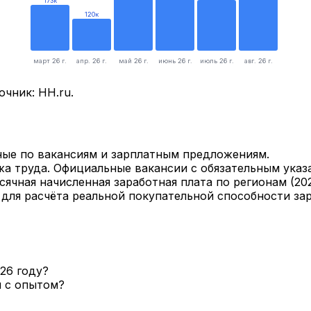
173
к
120
к
март 26 г.
апр. 26 г.
май 26 г.
июнь 26 г.
июль 26 г.
авг. 26 г.
очник: HH.ru.
ые по вакансиям и зарплатным предложениям.
а труда. Официальные вакансии с обязательным указ
ячная начисленная заработная плата по регионам (
20
для расчёта реальной покупательной способности зар
26 году?
и с опытом?