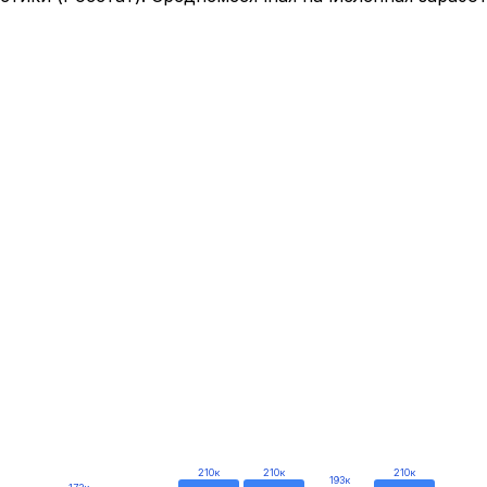
210
к
210
к
210
к
193
к