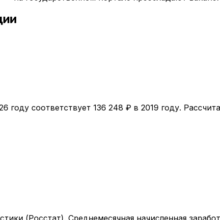
ции
26
году соответствует
136 248
₽ в
2019
году. Рассчит
тики (Росстат). Среднемесячная начисленная заработ