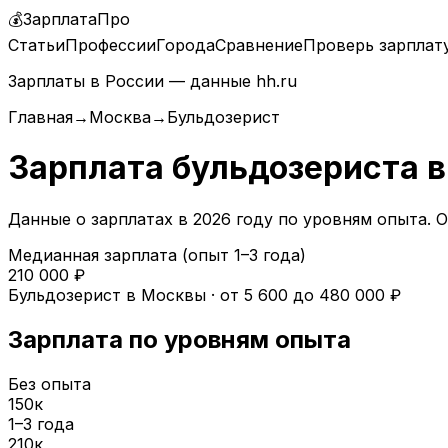
💰
ЗарплатаПро
Статьи
Профессии
Города
Сравнение
Проверь зарплат
Зарплаты в России — данные hh.ru
Главная
→
Москва
→
Бульдозерист
Зарплата
бульдозериста
Данные о зарплатах в
2026
году по уровням опыта.
О
Медианная зарплата (опыт 1–3 года)
210 000
₽
Бульдозерист
в
Москвы
· от
5 600
до
480 000
₽
Зарплата по уровням опыта
Без опыта
150
к
1–3 года
210
к