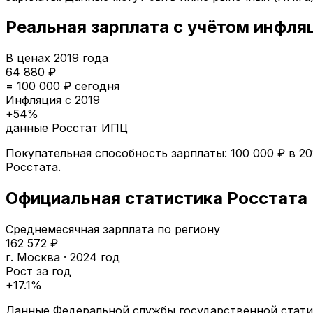
Реальная зарплата с учётом инфля
В ценах
2019
года
64 880
₽
=
100 000
₽ сегодня
Инфляция с
2019
+
54
%
данные Росстат ИПЦ
Покупательная способность зарплаты:
100 000
₽ в
20
Росстата.
Официальная статистика Росстата
Среднемесячная зарплата по региону
162 572
₽
г. Москва
·
2024
год
Рост за год
+
17.1
%
Данные Федеральной службы государственной статис