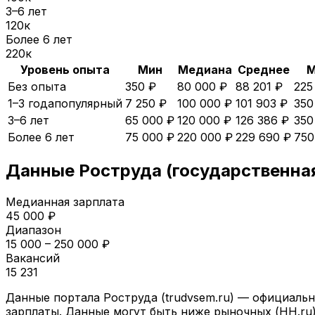
3–6 лет
120
к
Более 6 лет
220
к
Уровень опыта
Мин
Медиана
Среднее
М
Без опыта
350 ₽
80 000 ₽
88 201 ₽
225
1–3 года
популярный
7 250 ₽
100 000 ₽
101 903 ₽
350
3–6 лет
65 000 ₽
120 000 ₽
126 386 ₽
350
Более 6 лет
75 000 ₽
220 000 ₽
229 690 ₽
750
Данные Роструда (государственна
Медианная зарплата
45 000
₽
Диапазон
15 000
–
250 000
₽
Вакансий
15 231
Данные портала Роструда (trudvsem.ru) — официальн
зарплаты. Данные могут быть ниже рыночных (HH.ru