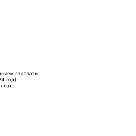
анием зарплаты.
24
год).
плат.