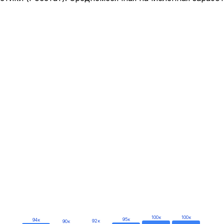
100
к
100
к
95
к
94
к
92
к
90
к