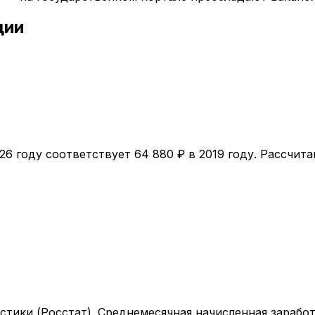
ции
26
году соответствует
64 880
₽ в
2019
году. Рассчита
тики (Росстат). Среднемесячная начисленная заработ