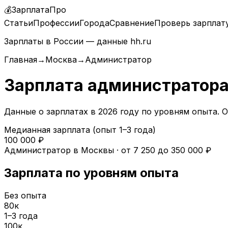
💰
ЗарплатаПро
Статьи
Профессии
Города
Сравнение
Проверь зарплат
Зарплаты в России — данные hh.ru
Главная
→
Москва
→
Администратор
Зарплата
администратор
Данные о зарплатах в
2026
году по уровням опыта.
О
Медианная зарплата (опыт 1–3 года)
100 000
₽
Администратор
в
Москвы
· от
7 250
до
350 000
₽
Зарплата по уровням опыта
Без опыта
80
к
1–3 года
100
к