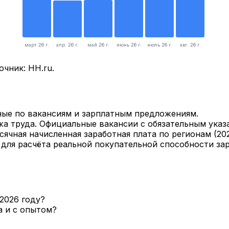
март 26 г.
апр. 26 г.
май 26 г.
июнь 26 г.
июль 26 г.
авг. 26 г.
очник: HH.ru.
ые по вакансиям и зарплатным предложениям.
а труда. Официальные вакансии с обязательным указ
ячная начисленная заработная плата по регионам (
20
для расчёта реальной покупательной способности зар
2026 году?
а и с опытом?